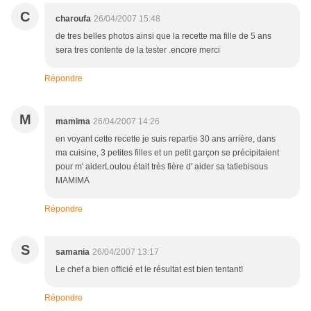
C
charoufa
26/04/2007 15:48
de tres belles photos ainsi que la recette ma fille de 5 ans
sera tres contente de la tester .encore merci
Répondre
M
mamima
26/04/2007 14:26
en voyant cette recette je suis repartie 30 ans arrière, dans
ma cuisine, 3 petites filles et un petit garçon se précipitaient
pour m' aiderLoulou était très fière d' aider sa tatiebisous
MAMIMA
Répondre
S
samania
26/04/2007 13:17
Le chef a bien officié et le résultat est bien tentant!
Répondre