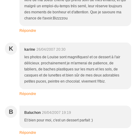
fière de ma soeur chérie qui prend soin de mes enfants, et qui
malgré un emploi-du-temps très serré, leur réserve toujours
des moments de bonheur et d'attention. Que je savoure ma
chance de t'avoir.Bizzzzou
Répondre
K
karine
26/04/2007 20:30
les photos de Louise sont magnifiques! et ce dessert à l'air
délicieux. prochainement je m'armerai de patience, de
tabliers, de baches plastiques sur les murs et les sols, de
casques et de lunettes et bien sûr de mes deux adorables
petites puces, peintre en chocolat. vivement !!!biz.
Répondre
B
Baluchon
26/04/2007 19:19
Et bien pour moi, c'est un dessert parfait :)
Répondre