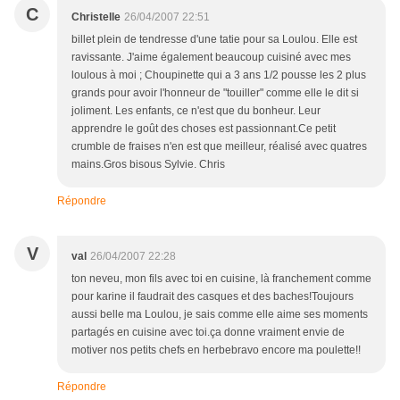
C
Christelle
26/04/2007 22:51
billet plein de tendresse d'une tatie pour sa Loulou. Elle est
ravissante. J'aime également beaucoup cuisiné avec mes
loulous à moi ; Choupinette qui a 3 ans 1/2 pousse les 2 plus
grands pour avoir l'honneur de "touiller" comme elle le dit si
joliment. Les enfants, ce n'est que du bonheur. Leur
apprendre le goût des choses est passionnant.Ce petit
crumble de fraises n'en est que meilleur, réalisé avec quatres
mains.Gros bisous Sylvie. Chris
Répondre
V
val
26/04/2007 22:28
ton neveu, mon fils avec toi en cuisine, là franchement comme
pour karine il faudrait des casques et des baches!Toujours
aussi belle ma Loulou, je sais comme elle aime ses moments
partagés en cuisine avec toi.ça donne vraiment envie de
motiver nos petits chefs en herbebravo encore ma poulette!!
Répondre