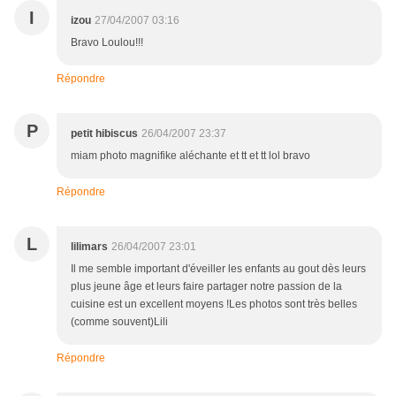
I
izou
27/04/2007 03:16
Bravo Loulou!!!
Répondre
P
petit hibiscus
26/04/2007 23:37
miam photo magnifike aléchante et tt et tt lol bravo
Répondre
L
lilimars
26/04/2007 23:01
Il me semble important d'éveiller les enfants au gout dès leurs
plus jeune âge et leurs faire partager notre passion de la
cuisine est un excellent moyens !Les photos sont très belles
(comme souvent)Lili
Répondre