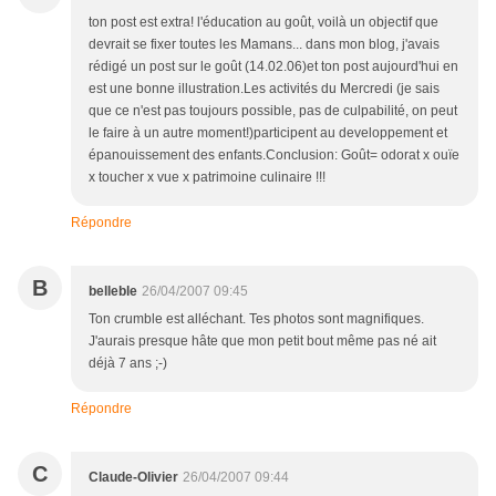
ton post est extra! l'éducation au goût, voilà un objectif que
devrait se fixer toutes les Mamans... dans mon blog, j'avais
rédigé un post sur le goût (14.02.06)et ton post aujourd'hui en
est une bonne illustration.Les activités du Mercredi (je sais
que ce n'est pas toujours possible, pas de culpabilité, on peut
le faire à un autre moment!)participent au developpement et
épanouissement des enfants.Conclusion: Goût= odorat x ouïe
x toucher x vue x patrimoine culinaire !!!
Répondre
B
belleble
26/04/2007 09:45
Ton crumble est alléchant. Tes photos sont magnifiques.
J'aurais presque hâte que mon petit bout même pas né ait
déjà 7 ans ;-)
Répondre
C
Claude-Olivier
26/04/2007 09:44