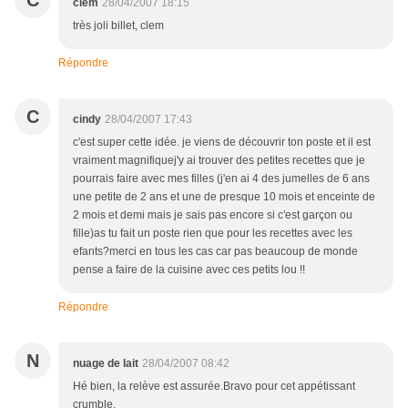
C
clem
28/04/2007 18:15
très joli billet, clem
Répondre
C
cindy
28/04/2007 17:43
c'est super cette idée. je viens de découvrir ton poste et il est
vraiment magnifiquej'y ai trouver des petites recettes que je
pourrais faire avec mes filles (j'en ai 4 des jumelles de 6 ans
une petite de 2 ans et une de presque 10 mois et enceinte de
2 mois et demi mais je sais pas encore si c'est garçon ou
fille)as tu fait un poste rien que pour les recettes avec les
efants?merci en tous les cas car pas beaucoup de monde
pense a faire de la cuisine avec ces petits lou !!
Répondre
N
nuage de lait
28/04/2007 08:42
Hé bien, la relève est assurée.Bravo pour cet appétissant
crumble.