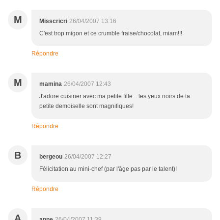
M
Misscricri
26/04/2007 13:16
C'est trop migon et ce crumble fraise/chocolat, miam!!!
Répondre
M
mamina
26/04/2007 12:43
J'adore cuisiner avec ma petite fille... les yeux noirs de ta
petite demoiselle sont magnifiques!
Répondre
B
bergeou
26/04/2007 12:27
Félicitation au mini-chef (par l'âge pas par le talent)!
Répondre
A
anne
26/04/2007 11:39