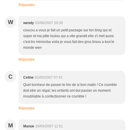
Répondre
W
wendy
03/06/2007 20:36
coucou a vous je fait un petit passage sur ton blog qui et
super et ma ptite loulou qui a vite grandit elle s'i met aussi
c'est tro minionba voila je vous fait des gros bisou a tout le
monde wen
Répondre
C
Celine
01/05/2007 07:41
Quel bonheur de passer te lire de si bon matin ! Ce crumble
doit etre un régal; les enfants ont dut passer un moment
inoubliable à confectionner ce crumble !
Répondre
M
Manue
29/04/2007 11:51