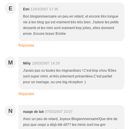
E
Emi
12/03/2007 17:36
Bon bloganniversaire un peu en retard, et encore très longue
vie à ton blog qui est vraiment très très bien. J'adore tes petits
desserts et tes mini sont vraiment trop jolies, elles donnent
envie. Encore bravo !Emilie
Répondre
M
Mély
10/03/2007 14:29
J'avais pas vu toutes tes mignardises ! C'est trop chou !Elles
sont super mimi, et très joliement présentées.C'est parfait
pour un mariage, ou une big réception :)
Répondre
N
nuage de lait
07/03/2007 23:07
Avec un peu de retard, Joyeux Bloganniversaire!Que dire de
plus que cequi a déjà été dit?? tes minis sont ma-gni-