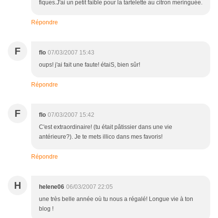
fiques.J'ai un petit faible pour la tartelette au citron meringuée.
Répondre
F
flo
07/03/2007 15:43
oups! j'ai fait une faute! étaiS, bien sûr!
Répondre
F
flo
07/03/2007 15:42
C'est extraordinaire! (tu était pâtissier dans une vie
antérieure?). Je te mets illico dans mes favoris!
Répondre
H
helene06
06/03/2007 22:05
une très belle année où tu nous a régalé! Longue vie à ton
blog !