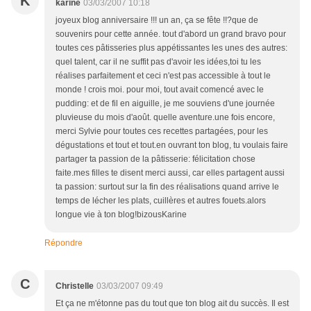
K
karine
03/03/2007 10:18
joyeux blog anniversaire !!! un an, ça se fête !!?que de
souvenirs pour cette année. tout d'abord un grand bravo pour
toutes ces pâtisseries plus appétissantes les unes des autres:
quel talent, car il ne suffit pas d'avoir les idées,toi tu les
réalises parfaitement et ceci n'est pas accessible à tout le
monde ! crois moi. pour moi, tout avait comencé avec le
pudding: et de fil en aiguille, je me souviens d'une journée
pluvieuse du mois d'août. quelle aventure.une fois encore,
merci Sylvie pour toutes ces recettes partagées, pour les
dégustations et tout et tout.en ouvrant ton blog, tu voulais faire
partager ta passion de la pâtisserie: félicitation chose
faite.mes filles te disent merci aussi, car elles partagent aussi
ta passion: surtout sur la fin des réalisations quand arrive le
temps de lécher les plats, cuillères et autres fouets.alors
longue vie à ton blog!bizousKarine
Répondre
C
Christelle
03/03/2007 09:49
Et ça ne m'étonne pas du tout que ton blog ait du succès. Il est