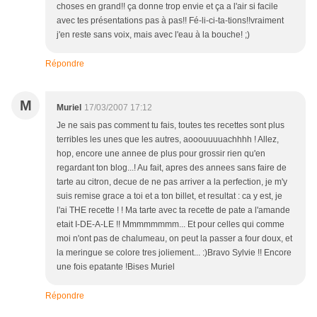
choses en grand!! ça donne trop envie et ça a l'air si facile
avec tes présentations pas à pas!! Fé-li-ci-ta-tions!!vraiment
j'en reste sans voix, mais avec l'eau à la bouche! ;)
Répondre
M
Muriel
17/03/2007 17:12
Je ne sais pas comment tu fais, toutes tes recettes sont plus
terribles les unes que les autres, aooouuuuachhhh ! Allez,
hop, encore une annee de plus pour grossir rien qu'en
regardant ton blog...! Au fait, apres des annees sans faire de
tarte au citron, decue de ne pas arriver a la perfection, je m'y
suis remise grace a toi et a ton billet, et resultat : ca y est, je
l'ai THE recette ! ! Ma tarte avec ta recette de pate a l'amande
etait I-DE-A-LE !! Mmmmmmmm... Et pour celles qui comme
moi n'ont pas de chalumeau, on peut la passer a four doux, et
la meringue se colore tres joliement... :)Bravo Sylvie !! Encore
une fois epatante !Bises Muriel
Répondre