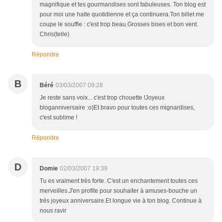
magnifique et tes gourmandises sont fabuleuses. Ton blog est
pour moi une halte quotidienne et ça continuera.Ton billet me
coupe le souffle : c'est trop beau.Grosses bises et bon vent.
Chris(telle)
Répondre
B
Béré
03/03/2007 09:28
Je reste sans voix... c'est trop chouette !Joyeux
bloganniversaire :o)Et bravo pour toutes ces mignardises,
c'est sublime !
Répondre
D
Domie
02/03/2007 19:39
Tu es vraiment très forte. C'est un enchantement toutes ces
merveilles.J'en profite pour souhaiter à amuses-bouche un
très joyeux anniversaire.Et longue vie à ton blog. Continue à
nous ravir