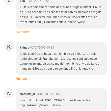
L
Lilo
02/03/2007 00:51
Tu fais certainement partie des jeunes blogs montant ! En un
an, tu as accompli des choses formidables, tu nous as régalé
des yeux ! J'ai testé quelques unes de tes recettes et elles
m'ont toutes plu ;) Continues sur ta lancée Sylvie !
Répondre
K
kidney
02/03/2007 00:33
J'suis tombée par hasard sur ton blog ya 2 jours. j'en suis
raide dingue lol. Franchement tes recettes sont fabuleuse j
adore tes mignardises, ça me donne même envie de faire un
menu mini.Tous ça pour dire continue !! :) et longue vie
Répondre
N
Nathalie_b
01/03/2007 23:09
JOYEUX BLOG-ANNIVERSSAIRETu es la reine des
mignardises... j'adore .... bravo