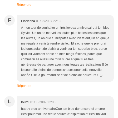
Répondre
F
Florianna
01/03/2007 22:32
A mon tour de souhaiter un très joyeux anniversaire à ton blog
Sylvie ! Un an de merveilles toutes plus belles les unes que
les autres, un an que tu m'épates avec ton talent, un an que je
me régale à venir te rendre visite... Et sache que je prendrai
toujours autant de plaisir à venir sur ton superbe blog, parce
qu'il fait vraiment partie de mes blogs fétiches, parce que
comme tu es aussi une miss sucré et que tu es très
généreuse de partager avec nous toutes tes réalisations !! Je
te souhaite pleins de bonnes choses pour cette nouvelle
année ! De la gourmandise et de pleins de douceurs ! ;-))
Répondre
L
loumi
01/03/2007 22:03
happy blog anniversaireQue ton blog dur encore et encore
c'est pour moi une réelle source d'inspiration et c'est un vrai