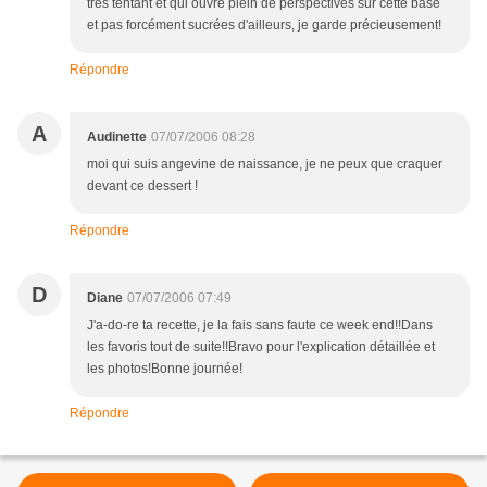
très tentant et qui ouvre plein de perspectives sur cette base
et pas forcément sucrées d'ailleurs, je garde précieusement!
Répondre
A
Audinette
07/07/2006 08:28
moi qui suis angevine de naissance, je ne peux que craquer
devant ce dessert !
Répondre
D
Diane
07/07/2006 07:49
J'a-do-re ta recette, je la fais sans faute ce week end!!Dans
les favoris tout de suite!!Bravo pour l'explication détaillée et
les photos!Bonne journée!
Répondre