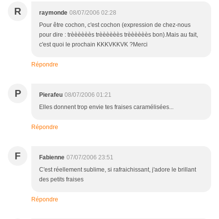
R
raymonde
08/07/2006 02:28
Pour être cochon, c'est cochon (expression de chez-nous
pour dire : trèèèèèès trèèèèèès trèèèèèès bon).Mais au fait,
c'est quoi le prochain KKKVKKVK ?Merci
Répondre
P
Pierafeu
08/07/2006 01:21
Elles donnent trop envie tes fraises caramélisées...
Répondre
F
Fabienne
07/07/2006 23:51
C'est réellement sublime, si rafraichissant, j'adore le brillant
des petits fraises
Répondre