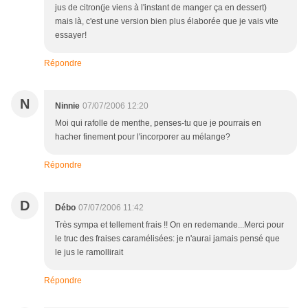
jus de citron(je viens à l'instant de manger ça en dessert)
mais là, c'est une version bien plus élaborée que je vais vite
essayer!
Répondre
N
Ninnie
07/07/2006 12:20
Moi qui rafolle de menthe, penses-tu que je pourrais en
hacher finement pour l'incorporer au mélange?
Répondre
D
Débo
07/07/2006 11:42
Très sympa et tellement frais !! On en redemande...Merci pour
le truc des fraises caramélisées: je n'aurai jamais pensé que
le jus le ramollirait
Répondre