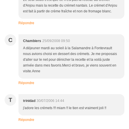
d'Anjou mais la recette du crémet nantais. Le crémet d'Anjou
est fait à partir de crème fraîche et non de fromage blanc.
Répondre
C
Chambiers
25/09/2008 09:50
A déjeuner mardi au soleil à la Salamandre à Fontevrault
nous avions choisi en dessert des crémets. Je me proposais
d'aller sur le net pour dénicher la recette et la voilà juste
arrivée dans mes favoris.Merci et bravo, je viens souvent en
visite.Anne
Répondre
T
trinidad
30/07/2006 14:44
j'adore les crémets !!! miam !! le tien est vraiment joli !!
Répondre