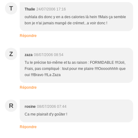
T
Thalie
24/07/2006 17:16
ouhlala dis donc y en a des calories là hein !!Mais ça semble
bon je n'ai jamais mangé de crémet...a voir donc !
Répondre
Z
zaza
08/07/2006 08:54
Tu le précise toi-même et tu as raison : FORMIDABLE !!!!Joli,
Frais, pas compliqué : tout pour me plaire !!!!Ooooohhhh que
oui !!!Bravo !!!La Zaza
Répondre
R
rosine
08/07/2006 07:44
Ca me plairait d'y goûter !
Répondre