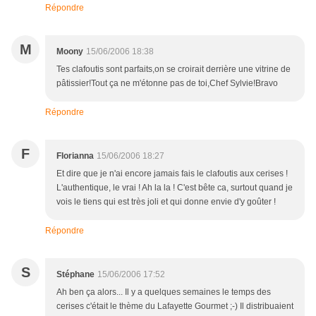
Répondre
M
Moony
15/06/2006 18:38
Tes clafoutis sont parfaits,on se croirait derrière une vitrine de
pâtissier!Tout ça ne m'étonne pas de toi,Chef Sylvie!Bravo
Répondre
F
Florianna
15/06/2006 18:27
Et dire que je n'ai encore jamais fais le clafoutis aux cerises !
L'authentique, le vrai ! Ah la la ! C'est bête ca, surtout quand je
vois le tiens qui est très joli et qui donne envie d'y goûter !
Répondre
S
Stéphane
15/06/2006 17:52
Ah ben ça alors... Il y a quelques semaines le temps des
cerises c'était le thème du Lafayette Gourmet ;-) Il distribuaient