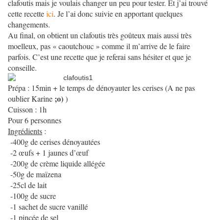
clafoutis mais je voulais changer un peu pour tester. Et j’ai trouvé
cette recette
ici
. Je l’ai donc suivie en apportant quelques
changements.
Au final, on obtient un clafoutis très goûteux mais aussi très
moelleux, pas « caoutchouc » comme il m’arrive de le faire
parfois. C’est une recette que je referai sans hésiter et que je
conseille.
Prépa : 15min + le temps de dénoyauter les cerises (A ne pas
;o)
oublier Karine
)
Cuisson : 1h
Pour 6 personnes
Ingrédients
:
-400g de cerises dénoyautées
-2 œufs + 1 jaunes d’œuf
-200g de crème liquide allégée
-50g de maïzena
-25cl de lait
-100g de sucre
-1 sachet de sucre vanillé
-1 pincée de sel