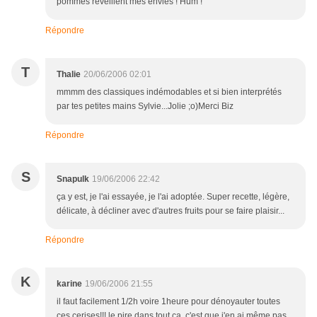
pommes réveillent mes envies ! Hum !
Répondre
T
Thalie
20/06/2006 02:01
mmmm des classiques indémodables et si bien interprétés
par tes petites mains Sylvie...Jolie ;o)Merci Biz
Répondre
S
Snapulk
19/06/2006 22:42
ça y est, je l'ai essayée, je l'ai adoptée. Super recette, légère,
délicate, à décliner avec d'autres fruits pour se faire plaisir...
Répondre
K
karine
19/06/2006 21:55
il faut facilement 1/2h voire 1heure pour dénoyauter toutes
ces cerises!!! le pire dans tout ça, c'est que j'en ai même pas