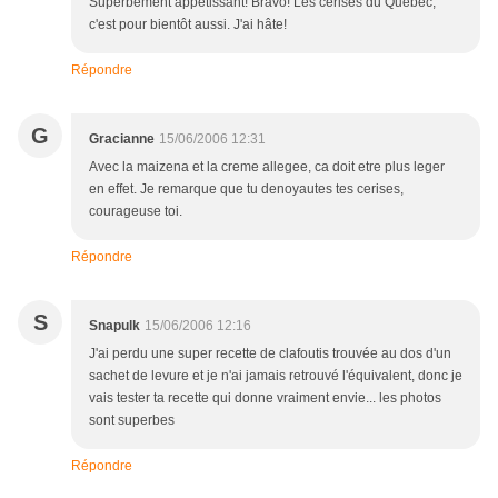
Superbement appétissant! Bravo! Les cérises du Québec,
c'est pour bientôt aussi. J'ai hâte!
Répondre
G
Gracianne
15/06/2006 12:31
Avec la maizena et la creme allegee, ca doit etre plus leger
en effet. Je remarque que tu denoyautes tes cerises,
courageuse toi.
Répondre
S
Snapulk
15/06/2006 12:16
J'ai perdu une super recette de clafoutis trouvée au dos d'un
sachet de levure et je n'ai jamais retrouvé l'équivalent, donc je
vais tester ta recette qui donne vraiment envie... les photos
sont superbes
Répondre