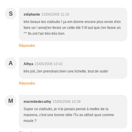
S
stéphanie
15/06/2006 11:18
très beaux tes clafoutis ! ça em donne encore plus envie d'en
faire un ! amsij'en ferais un cette été !! ilf aut que j'en fasse un
^^ Ils ont l'air très très bon
Répondre
A
Alhya
15/06/2006 10:42
très joli, j'en prendrais bien une lichette, tout de suite!
Répondre
M
marmitedecathy
15/06/2006 10:38
Super ce clafoutis, je n'ai jamais pensé à mettre de la
maizena, c'est une bonne idée !Tu as utilisé quoi comme
moule ?