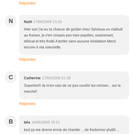
Répondre
N
Nath
17/06/2006 13:35
Hier soir j'ai eu la chance de goûter chez Sylvieaa un clafouti
au fraises, je n'en croyais pas mes papilles, surprenant,
délicat et très fruité.A tenter sans aucune hésitation.Merci
encore à ma soeurette.
Répondre
C
Catherine
17/06/2006 01:28
Superbe!!! Je m'en vais de ce pas ceuillir les cerises... sur le
marché!
Répondre
B
béa
16/06/2006 15:51
tout ça me donne envie de chanter ... de fredonner plutôt ...