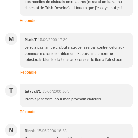
des recettes de clafoutis entre autres (et aussi un bazar au
chocolat de Trish Deseine)... Il faudra que j'essaye tout ça!
Répondre
M
MarieT
15/06/2006 17:26
Je suis pas fan de clafoutis aux cerises par contre, celui aux
pommes me tente terriblement. Et puis, finalement, je
retesterais bien le clafoutis aux cerises, le tien a l'air si bon !
Répondre
T
tatyval71
15/06/2006 16:34
Promis je testerai pour mon prochain clafoutis.
Répondre
N
Ninnie
15/06/2006 16:23