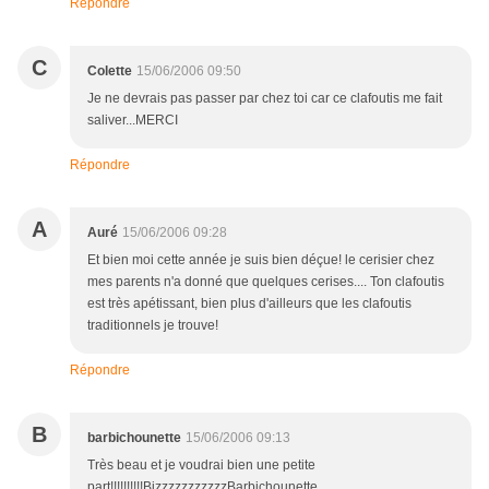
Répondre
C
Colette
15/06/2006 09:50
Je ne devrais pas passer par chez toi car ce clafoutis me fait
saliver...MERCI
Répondre
A
Auré
15/06/2006 09:28
Et bien moi cette année je suis bien déçue! le cerisier chez
mes parents n'a donné que quelques cerises.... Ton clafoutis
est très apétissant, bien plus d'ailleurs que les clafoutis
traditionnels je trouve!
Répondre
B
barbichounette
15/06/2006 09:13
Très beau et je voudrai bien une petite
part!!!!!!!!!!BizzzzzzzzzzzBarbichounette