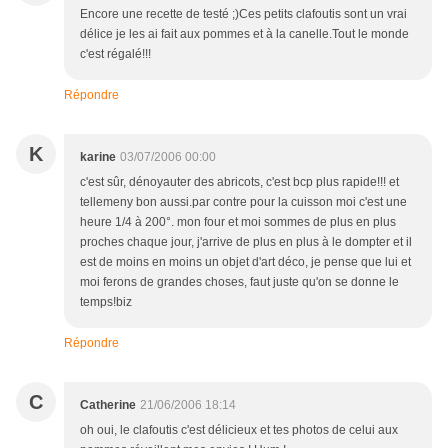
Encore une recette de testé ;)Ces petits clafoutis sont un vrai
délice je les ai fait aux pommes et à la canelle.Tout le monde
c'est régalé!!!
Répondre
K
karine
03/07/2006 00:00
c'est sûr, dénoyauter des abricots, c'est bcp plus rapide!!! et
tellemeny bon aussi.par contre pour la cuisson moi c'est une
heure 1/4 à 200°. mon four et moi sommes de plus en plus
proches chaque jour, j'arrive de plus en plus à le dompter et il
est de moins en moins un objet d'art déco, je pense que lui et
moi ferons de grandes choses, faut juste qu'on se donne le
temps!biz
Répondre
C
Catherine
21/06/2006 18:14
oh oui, le clafoutis c'est délicieux et tes photos de celui aux