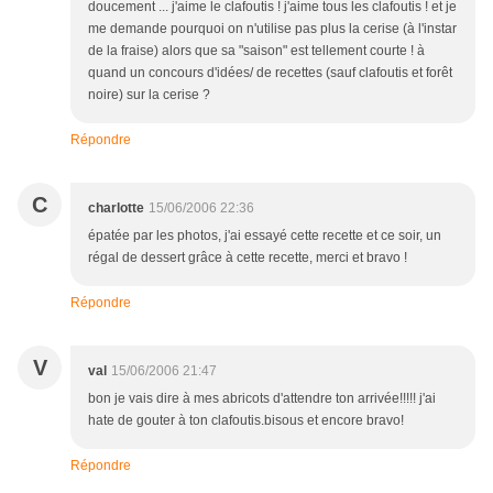
doucement ... j'aime le clafoutis ! j'aime tous les clafoutis ! et je
me demande pourquoi on n'utilise pas plus la cerise (à l'instar
de la fraise) alors que sa "saison" est tellement courte ! à
quand un concours d'idées/ de recettes (sauf clafoutis et forêt
noire) sur la cerise ?
Répondre
C
charlotte
15/06/2006 22:36
épatée par les photos, j'ai essayé cette recette et ce soir, un
régal de dessert grâce à cette recette, merci et bravo !
Répondre
V
val
15/06/2006 21:47
bon je vais dire à mes abricots d'attendre ton arrivée!!!!! j'ai
hate de gouter à ton clafoutis.bisous et encore bravo!
Répondre