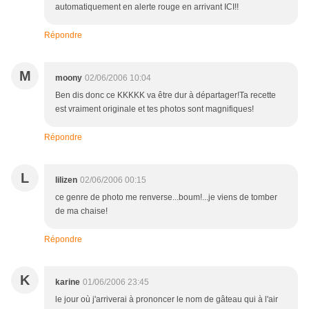
automatiquement en alerte rouge en arrivant ICI!!
Répondre
M
moony
02/06/2006 10:04
Ben dis donc ce KKKKK va être dur à départager!Ta recette
est vraiment originale et tes photos sont magnifiques!
Répondre
L
lilizen
02/06/2006 00:15
ce genre de photo me renverse...boum!...je viens de tomber
de ma chaise!
Répondre
K
karine
01/06/2006 23:45
le jour où j'arriverai à prononcer le nom de gâteau qui à l'air