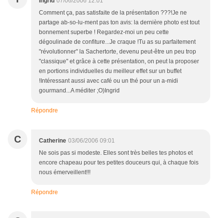
Ingrid
07/06/2006 12:01
Comment ça, pas satisfaite de la présentation ???!Je ne
partage ab-so-lu-ment pas ton avis: la dernière photo est tout
bonnement superbe ! Regardez-moi un peu cette
dégoulinade de confiture...Je craque !Tu as su parfaitement
"révolutionner" la Sachertorte, devenu peut-être un peu trop
"classique" et grâce à cette présentation, on peut la proposer
en portions individuelles du meilleur effet sur un buffet
!Intéressant aussi avec café ou un thé pour un a-midi
gourmand...A méditer ;O)Ingrid
Répondre
C
Catherine
03/06/2006 09:01
Ne sois pas si modeste. Elles sont très belles tes photos et
encore chapeau pour tes petites douceurs qui, à chaque fois
nous émerveillent!!!
Répondre