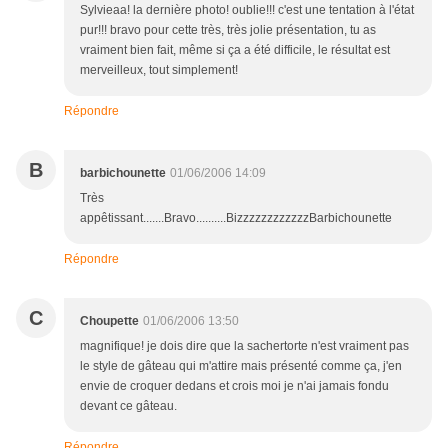
Sylvieaa! la dernière photo! oublie!!! c'est une tentation à l'état
pur!!! bravo pour cette très, très jolie présentation, tu as
vraiment bien fait, même si ça a été difficile, le résultat est
merveilleux, tout simplement!
Répondre
B
barbichounette
01/06/2006 14:09
Très
appêtissant.......Bravo..........BizzzzzzzzzzzzBarbichounette
Répondre
C
Choupette
01/06/2006 13:50
magnifique! je dois dire que la sachertorte n'est vraiment pas
le style de gâteau qui m'attire mais présenté comme ça, j'en
envie de croquer dedans et crois moi je n'ai jamais fondu
devant ce gâteau.
Répondre