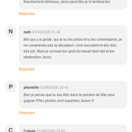
franchement délicieux, alors peut-être je le tenterai.biz
Répondre
N
nath
01/06/2006 21:46
Moi qui y ai goûté, qui ai vu les potos et lu les commntaires, je
ne comprends pas ta déception: c'est succulent et très très
trés joli. Mais je connais ton goût du travail bien fait et ton
obstination. bizzz
Répondre
P
phanieflo
01/06/2006 20:43
Ben je pense que tu vas être dans le peloton de tête pour
gagner !!!Tes photos sont superbes, bravo !!!
Répondre
C
Colette
01/06/2006 19:48