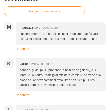
Ajouter un commentaire
M
mounia23
09/07/2007 03:35
sublime charoufa j ai adoré ces petits monstres sucrés, atik
asaha, et tres bonne recette a mettre sous le coude .... bises
Répondre
K
karine
22/10/2006 20:32
bonsoir Sylvie, j'ai su prononcé le nom de ce gâteau, je l'ai
tenté, je l'ai réussi, mais j'y ai mis de la confiture de fraise à la
place de l'abricot: comment c'était trop bon !!!en plus très
facile à faire.je t'envoies les photos.bisous
Répondre
I