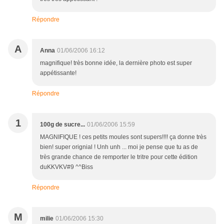
Répondre
A
Anna
01/06/2006 16:12
magnifique! très bonne idée, la dernière photo est super
appétissante!
Répondre
1
100g de sucre...
01/06/2006 15:59
MAGNIFIQUE ! ces petits moules sont supers!!!! ça donne très
bien! super orignial ! Unh unh ... moi je pense que tu as de
très grande chance de remporter le tritre pour cette édition
duKKVKV#9 ^^Biss
Répondre
M
milie
01/06/2006 15:30