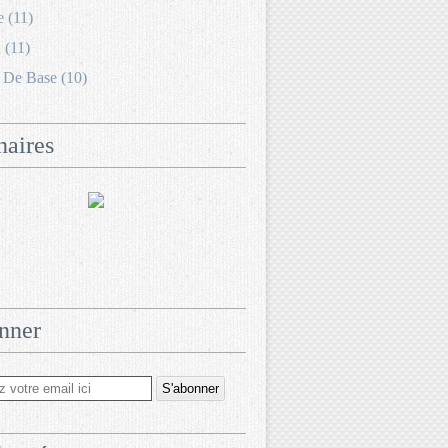
e (11)
 (11)
 De Base (10)
naires
nner