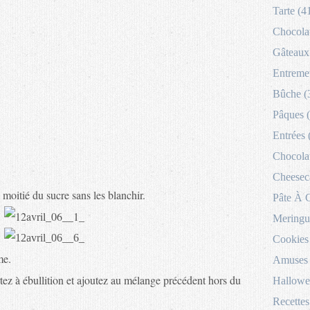
Tarte (4
Chocolat
Gâteaux 
Entremet
Bûche (
Pâques 
Entrées 
Chocolat
Cheesec
 moitié du sucre sans les blanchir.
Pâte À 
Meringu
Cookies
me.
Amuses 
ortez à ébullition et ajoutez au mélange précédent hors du
Hallowe
Recettes