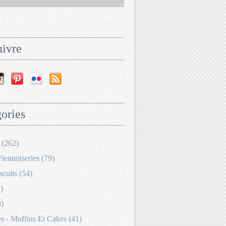
ivre
ories
 (262)
Viennoiseries (79)
scuits (54)
)
8)
 - Muffins Et Cakes (41)