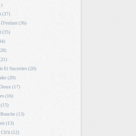
1)
 (37)
D'enfant (36)
 (35)
34)
(28)
(21)
s Et Sucreries (20)
ake (20)
Choux (17)
es (16)
 (15)
Bouche (13)
en (13)
 Ch'ti (12)