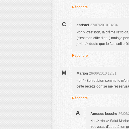
Répondre
C
christel
27/07/2010 14:34
<br /> c'est bon, la crème refroid
(c'est mon côté diet...) mais je 
je<br /> doute que le flan soit prêt
Répondre
M
Marion
26/06/2010 12:31
<br /> Bon et bien comme je m'en 
cette recette dont je me resservirai
Répondre
A
Amuses bouche
26/06/
<br /> <br /> Salut Mario
trouveras d'autre à ton go