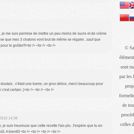
it...je me suis permise de mettre un peu moins de sucre et de crème
pense que mes 3 chatons vont tout de même se régaler...sauf que
 pour le goûter!!!<br /> <br /> <br />
© Sa
élément
sont ma
par les 
doutais : c'était une tuerie, un gros délice, merci beaucoup pour
propr
 c'est certain ;)<br /> <br /> <br />
formelle
de tou
procéd
2010 14:36
celles 
n, je suis heureuse que cette recette t'ais plu. J'espère que tu en
ût. A bientôt <br /> <br /> <br /> <br />