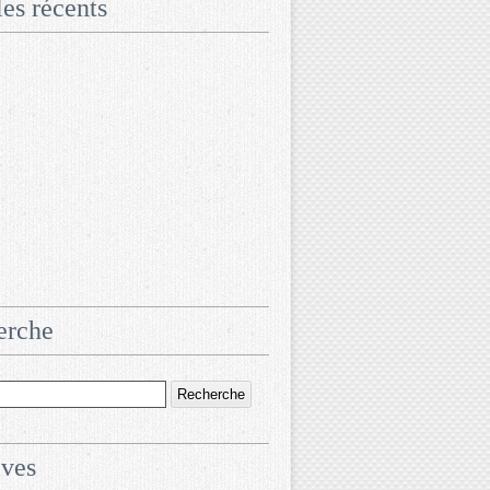
les récents
erche
ives