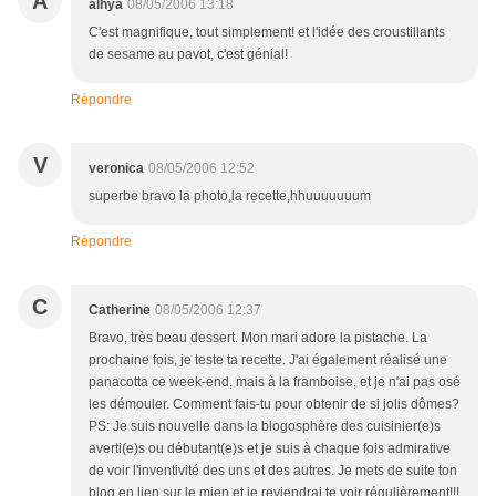
A
alhya
08/05/2006 13:18
C'est magnifique, tout simplement! et l'idée des croustillants
de sesame au pavot, c'est génial!
Répondre
V
veronica
08/05/2006 12:52
superbe bravo la photo,la recette,hhuuuuuuum
Répondre
C
Catherine
08/05/2006 12:37
Bravo, très beau dessert. Mon mari adore la pistache. La
prochaine fois, je teste ta recette. J'ai également réalisé une
panacotta ce week-end, mais à la framboise, et je n'ai pas osé
les démouler. Comment fais-tu pour obtenir de si jolis dômes?
PS: Je suis nouvelle dans la blogosphère des cuisinier(e)s
averti(e)s ou débutant(e)s et je suis à chaque fois admirative
de voir l'inventivité des uns et des autres. Je mets de suite ton
blog en lien sur le mien et je reviendrai te voir régulièrement!!!