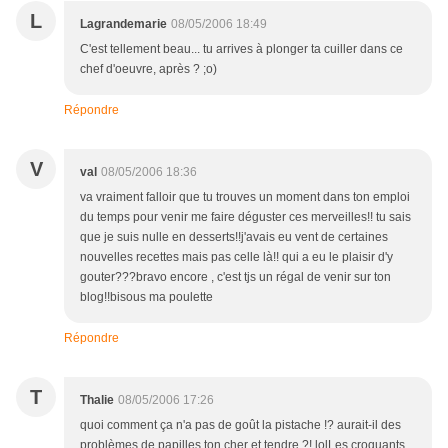
L
Lagrandemarie
08/05/2006 18:49
C'est tellement beau... tu arrives à plonger ta cuiller dans ce
chef d'oeuvre, après ? ;o)
Répondre
V
val
08/05/2006 18:36
va vraiment falloir que tu trouves un moment dans ton emploi
du temps pour venir me faire déguster ces merveilles!! tu sais
que je suis nulle en desserts!!j'avais eu vent de certaines
nouvelles recettes mais pas celle là!! qui a eu le plaisir d'y
gouter???bravo encore , c'est tjs un régal de venir sur ton
blog!!bisous ma poulette
Répondre
T
Thalie
08/05/2006 17:26
quoi comment ça n'a pas de goût la pistache !? aurait-il des
problèmes de papilles ton cher et tendre ?! lolLes croquants