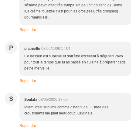
sésame pavot c'est très sympa, un peu chinoisant ,o) J'aime
!La crème fouettée c'est pour les gros(ses), très gros(ses)
gourmand(e)s...
Répondre
P
phanieflo
08/05/2006 17:04
Ce dessert est sublime et doit être excellent à déguter.Bravo
pour tout le temps que tu as passé en cuisine à préparer cette
petite merveille.
Répondre
S
Soulafa
08/05/2006 17:00
Miam, c'est sublime comme d'habitude..!!L'idee des
croustillants me plait beaucoup..Originale.
Répondre