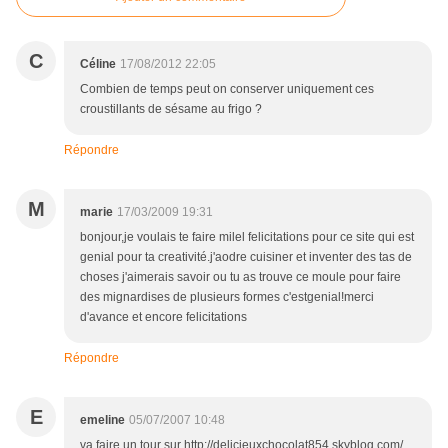
C
Céline
17/08/2012 22:05
Combien de temps peut on conserver uniquement ces
croustillants de sésame au frigo ?
Répondre
M
marie
17/03/2009 19:31
bonjour,je voulais te faire milel felicitations pour ce site qui est
genial pour ta creativité.j'aodre cuisiner et inventer des tas de
choses j'aimerais savoir ou tu as trouve ce moule pour faire
des mignardises de plusieurs formes c'estgenial!merci
d'avance et encore felicitations
Répondre
E
emeline
05/07/2007 10:48
va faire un tour sur http://delicieuxchocolat854.skyblog.com/