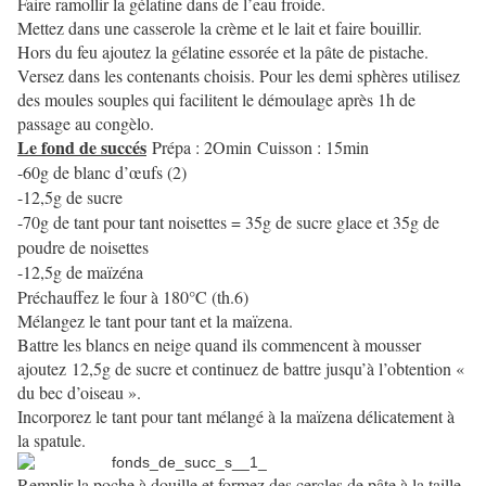
Faire ramollir la gélatine dans de l’eau froide.
Mettez dans une casserole la crème et le lait et faire bouillir.
Hors du feu ajoutez la gélatine essorée et la pâte de pistache.
Versez dans les contenants choisis. Pour les demi sphères utilisez
des moules souples qui facilitent le démoulage après 1h de
passage au congèlo.
Le fond de succés
Prépa : 2Omin
Cuisson : 15min
-60g de blanc d’œufs (2)
-12,5g de sucre
-70g de tant pour tant noisettes = 35g de sucre glace et 35g de
poudre de noisettes
-12,5g de maïzéna
Préchauffez le four à 180°C (th.6)
Mélangez le tant pour tant et la maïzena.
Battre les blancs en neige quand ils commencent à mousser
ajoutez
12,5g de sucre et continuez de battre jusqu’à l’obtention «
du bec d’oiseau ».
Incorporez le tant pour tant mélangé à la maïzena délicatement à
la spatule.
Remplir la poche à douille et formez des cercles de pâte à la taille