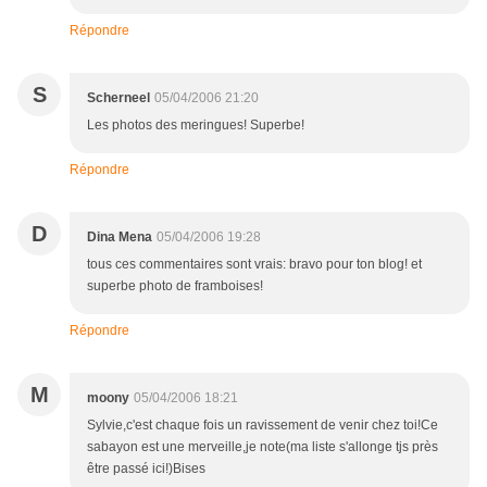
Répondre
S
Scherneel
05/04/2006 21:20
Les photos des meringues! Superbe!
Répondre
D
Dina Mena
05/04/2006 19:28
tous ces commentaires sont vrais: bravo pour ton blog! et
superbe photo de framboises!
Répondre
M
moony
05/04/2006 18:21
Sylvie,c'est chaque fois un ravissement de venir chez toi!Ce
sabayon est une merveille,je note(ma liste s'allonge tjs près
être passé ici!)Bises