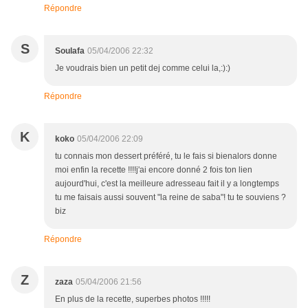
Répondre
S
Soulafa
05/04/2006 22:32
Je voudrais bien un petit dej comme celui la,:):)
Répondre
K
koko
05/04/2006 22:09
tu connais mon dessert préféré, tu le fais si bienalors donne
moi enfin la recette !!!!j'ai encore donné 2 fois ton lien
aujourd'hui, c'est la meilleure adresseau fait il y a longtemps
tu me faisais aussi souvent "la reine de saba"! tu te souviens ?
biz
Répondre
Z
zaza
05/04/2006 21:56
En plus de la recette, superbes photos !!!!!