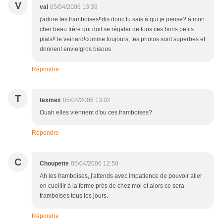
V
val
05/04/2006 13:39
j'adore les framboises!!dis donc tu sais à qui je pense? à mon
cher beau frère qui doit se régaler de tous ces bons petits
plats!! le veinard!comme toujours, tes photos sont superbes et
donnent envie!gros bisous
Répondre
T
texmex
05/04/2006 13:02
Ouah elles viennent d'ou ces framboises?
Répondre
C
Choupette
05/04/2006 12:50
Ah les framboises, j'attends avec impatience de pouvoir aller
en cueillir à la ferme prés de chez moi et alors ce sera
framboises tous les jours.
Répondre