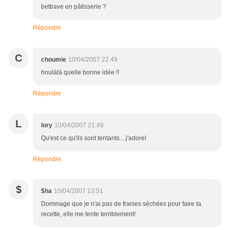
bettrave en pâtisserie ?
Répondre
C
choumie
10/04/2007 22:49
houlàlà quelle bonne idée !!
Répondre
L
lory
10/04/2007 21:49
Qu'est ce qu'ils sont tentants....j'adore!
Répondre
$
$ha
10/04/2007 13:51
Dommage que je n'ai pas de fraises séchées pour faire ta
recette, elle me tente terriblement!