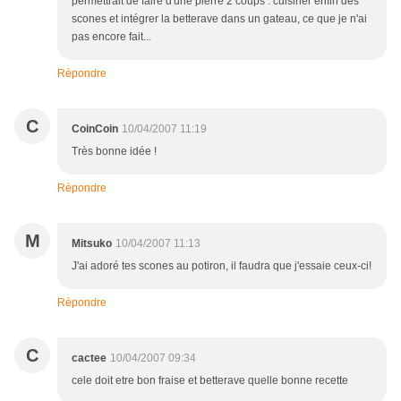
permettrait de faire d'une pierre 2 coups : cuisiner enfin des
scones et intégrer la betterave dans un gateau, ce que je n'ai
pas encore fait...
Répondre
C
CoinCoin
10/04/2007 11:19
Très bonne idée !
Répondre
M
Mitsuko
10/04/2007 11:13
J'ai adoré tes scones au potiron, il faudra que j'essaie ceux-ci!
Répondre
C
cactee
10/04/2007 09:34
cele doit etre bon fraise et betterave quelle bonne recette