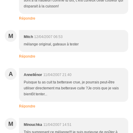
sont à la hauteur! comme tu dis, c'est curieux cette couleur qui
disparait à la cuisson!
Répondre
M
Mitch
12/04/2007 06:53
mélange original, gateaux à tester
Répondre
A
Annellénor
11/04/2007 21:40
Puisque tu as cuit ta betterave crue, je pourrais peut-être
utiliser directement ma betterave cuite ?Je crois que je vais
bientôt tenter...
Répondre
M
Minouchka
11/04/2007 14:51
Très surprenant ce mélange!!! je suis gurieuse de goûter à