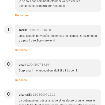
je ne sais pas comment retourner voir ces belles
peinturesmerci de m'aiderPatounette
Répondre
T
Tarzile
14/04/2007 16:28
Je suis plutôt renversée. Betteraves en scones ?C'est original,
y a pas à dire.Bon week-end
Répondre
C
charl
12/04/2007 19:39
Surprenant mélange, et qui doit être très bon !
Répondre
C
chantal33
12/04/2007 15:16
La betterave est très à la mode et les desserts qui en résultent