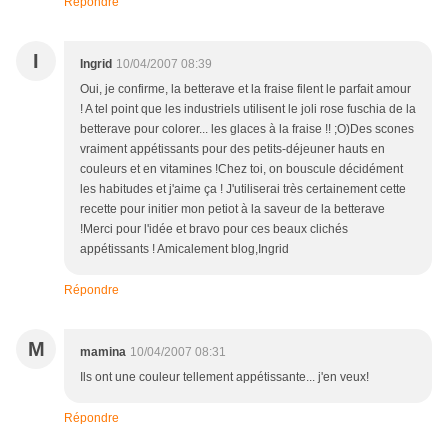
Répondre
I
Ingrid
10/04/2007 08:39
Oui, je confirme, la betterave et la fraise filent le parfait amour
! A tel point que les industriels utilisent le joli rose fuschia de la
betterave pour colorer... les glaces à la fraise !! ;O)Des scones
vraiment appétissants pour des petits-déjeuner hauts en
couleurs et en vitamines !Chez toi, on bouscule décidément
les habitudes et j'aime ça ! J'utiliserai très certainement cette
recette pour initier mon petiot à la saveur de la betterave
!Merci pour l'idée et bravo pour ces beaux clichés
appétissants ! Amicalement blog,Ingrid
Répondre
M
mamina
10/04/2007 08:31
Ils ont une couleur tellement appétissante... j'en veux!
Répondre