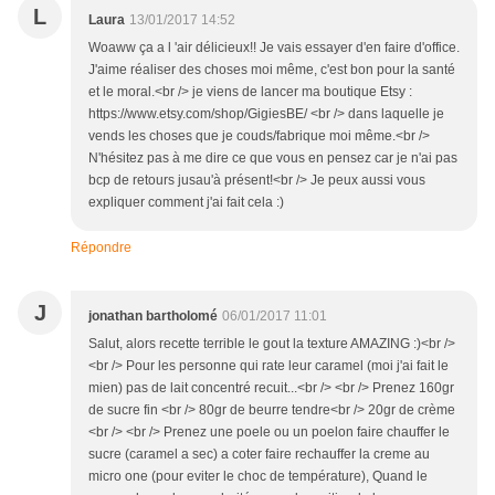
L
Laura
13/01/2017 14:52
Woaww ça a l 'air délicieux!! Je vais essayer d'en faire d'office.
J'aime réaliser des choses moi même, c'est bon pour la santé
et le moral.<br /> je viens de lancer ma boutique Etsy :
https://www.etsy.com/shop/GigiesBE/ <br /> dans laquelle je
vends les choses que je couds/fabrique moi même.<br />
N'hésitez pas à me dire ce que vous en pensez car je n'ai pas
bcp de retours jusau'à présent!<br /> Je peux aussi vous
expliquer comment j'ai fait cela :)
Répondre
J
jonathan bartholomé
06/01/2017 11:01
Salut, alors recette terrible le gout la texture AMAZING :)<br />
<br /> Pour les personne qui rate leur caramel (moi j'ai fait le
mien) pas de lait concentré recuit...<br /> <br /> Prenez 160gr
de sucre fin <br /> 80gr de beurre tendre<br /> 20gr de crème
<br /> <br /> Prenez une poele ou un poelon faire chauffer le
sucre (caramel a sec) a coter faire rechauffer la creme au
micro one (pour eviter le choc de température), Quand le