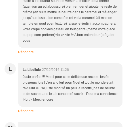
sucre a la couleur souhaité verser la moitier de la creme
(attention au éclaboussure) bien remuer et ajouter le reste de
crème (en suite mettre le beurre dans le caramel et mélanger
jusqu'au dissolution complète (et voila caramel fait maison
terrible en gout et en texture) laisse le tiédir il accompagnera
votre crepe cookies gateau en tout genre (meme votre glace
ou pop corn préferer)<br /> <br /> A bon entendeur :) régaler
vous
Répondre
L
La Libellule
27/12/2016 11:26
Juste parfait !!! Merci pour cette délicieuse recette, testée
plusieurs fois ! J'en ai offert pour Noël et tout le monde était
ravi !<br /> J'ai juste modifié un peu la recette, pas de beurre
et de sucre dans le lait concentré sucré... Pour ma conscience
!<br /> Merci encore
Répondre