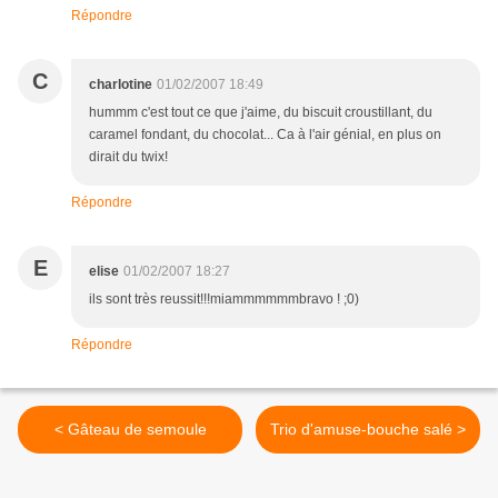
Répondre
C
charlotine
01/02/2007 18:49
hummm c'est tout ce que j'aime, du biscuit croustillant, du
caramel fondant, du chocolat... Ca à l'air génial, en plus on
dirait du twix!
Répondre
E
elise
01/02/2007 18:27
ils sont très reussit!!!miammmmmmbravo ! ;0)
Répondre
< Gâteau de semoule
Trio d'amuse-bouche salé >