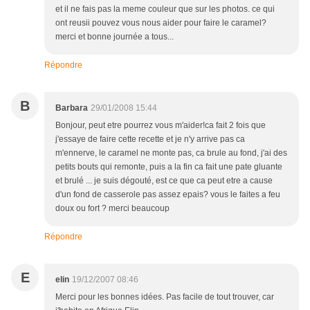
et il ne fais pas la meme couleur que sur les photos. ce qui
ont reusii pouvez vous nous aider pour faire le caramel?
merci et bonne journée a tous...
Répondre
B
Barbara
29/01/2008 15:44
Bonjour, peut etre pourrez vous m'aider!ca fait 2 fois que
j'essaye de faire cette recette et je n'y arrive pas ca
m'ennerve, le caramel ne monte pas, ca brule au fond, j'ai des
petits bouts qui remonte, puis a la fin ca fait une pate gluante
et brulé ... je suis dégouté, est ce que ca peut etre a cause
d'un fond de casserole pas assez epais? vous le faites a feu
doux ou fort ? merci beaucoup
Répondre
E
elin
19/12/2007 08:46
Merci pour les bonnes idées. Pas facile de tout trouver, car