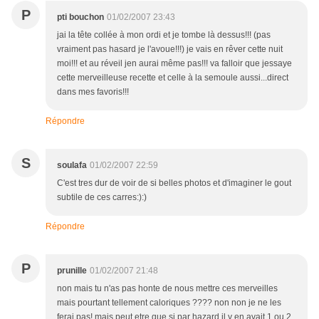
P
pti bouchon
01/02/2007 23:43
jai la tête collée à mon ordi et je tombe là dessus!!! (pas
vraiment pas hasard je l'avoue!!!) je vais en rêver cette nuit
moi!!! et au réveil jen aurai même pas!!! va falloir que jessaye
cette merveilleuse recette et celle à la semoule aussi...direct
dans mes favoris!!!
Répondre
S
soulafa
01/02/2007 22:59
C'est tres dur de voir de si belles photos et d'imaginer le gout
subtile de ces carres:):)
Répondre
P
prunille
01/02/2007 21:48
non mais tu n'as pas honte de nous mettre ces merveilles
mais pourtant tellement caloriques ???? non non je ne les
ferai pas! mais peut etre que si par hazard il y en avait 1 ou 2