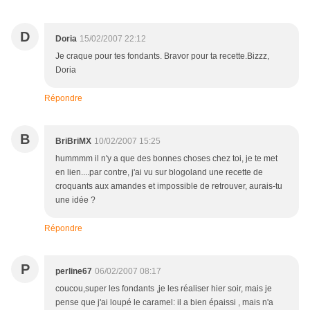
D
Doria
15/02/2007 22:12
Je craque pour tes fondants. Bravor pour ta recette.Bizzz,
Doria
Répondre
B
BriBriMX
10/02/2007 15:25
hummmm il n'y a que des bonnes choses chez toi, je te met
en lien....par contre, j'ai vu sur blogoland une recette de
croquants aux amandes et impossible de retrouver, aurais-tu
une idée ?
Répondre
P
perline67
06/02/2007 08:17
coucou,super les fondants ,je les réaliser hier soir, mais je
pense que j'ai loupé le caramel: il a bien épaissi , mais n'a