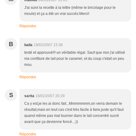
maloud
04/03/2007 16:05
J'ai suivi la recette à la lettre {même le bricolage pour le
moule} et ça a été un vrai succés.Merci!
Répondre
B
baila
19/02/2007 15:36
testé et approuvé!!! un véritable régal. Sauf que moi j'ai utilisé
ma confiture de lait pour le caramel, et du coup c'etait un peu
mou.
Répondre
S
sarita
18/02/2007 20:29
Ca y est,je les ai donc fait...Mmmmmmm,on verra demain le
résultat,mais en tout cas c'est très facile à faire,juste qu'il faut
quand même pas mal tourner dans le lait concentré sucré
avant que ça devienne foncé...;))
Répondre