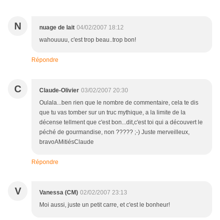
N
nuage de lait
04/02/2007 18:12
wahouuuu, c'est trop beau..trop bon!
Répondre
C
Claude-Olivier
03/02/2007 20:30
Oulala...ben rien que le nombre de commentaire, cela te dis
que tu vas tomber sur un truc mythique, a la limite de la
décense tellment que c'est bon...dit,c'est toi qui a découvert le
péché de gourmandise, non ????? ;-) Juste merveilleux,
bravoAMitiésClaude
Répondre
V
Vanessa (CM)
02/02/2007 23:13
Moi aussi, juste un petit carre, et c'est le bonheur!