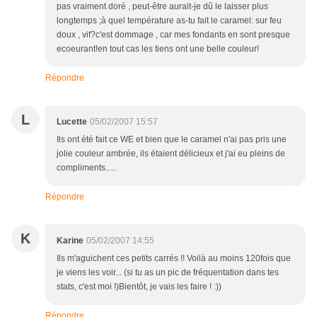
pas vraiment doré , peut-être aurait-je dû le laisser plus
longtemps ;à quel température as-tu fait le caramel: sur feu
doux , vif?c'est dommage , car mes fondants en sont presque
ecoeurant!en tout cas les tiens ont une belle couleur!
Répondre
L
Lucette
05/02/2007 15:57
Ils ont été fait ce WE et bien que le caramel n'ai pas pris une
jolie couleur ambrée, ils étaient délicieux et j'ai eu pleins de
compliments.....
Répondre
K
Karine
05/02/2007 14:55
Ils m'aguichent ces petits carrés !! Voilà au moins 120fois que
je viens les voir... (si tu as un pic de fréquentation dans tes
stats, c'est moi !)Bientôt, je vais les faire ! :))
Répondre