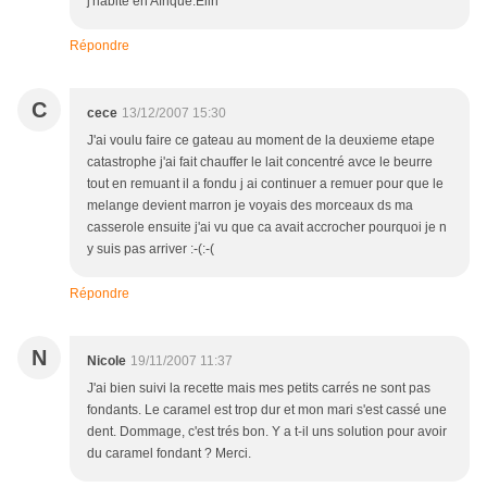
j'habite en Afrique.Elin
Répondre
C
cece
13/12/2007 15:30
J'ai voulu faire ce gateau au moment de la deuxieme etape
catastrophe j'ai fait chauffer le lait concentré avce le beurre
tout en remuant il a fondu j ai continuer a remuer pour que le
melange devient marron je voyais des morceaux ds ma
casserole ensuite j'ai vu que ca avait accrocher pourquoi je n
y suis pas arriver :-(:-(
Répondre
N
Nicole
19/11/2007 11:37
J'ai bien suivi la recette mais mes petits carrés ne sont pas
fondants. Le caramel est trop dur et mon mari s'est cassé une
dent. Dommage, c'est trés bon. Y a t-il uns solution pour avoir
du caramel fondant ? Merci.