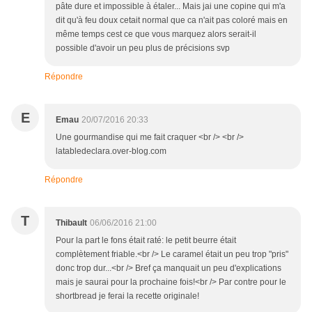
pâte dure et impossible à étaler... Mais jai une copine qui m'a
dit qu'à feu doux cetait normal que ca n'ait pas coloré mais en
même temps cest ce que vous marquez alors serait-il
possible d'avoir un peu plus de précisions svp
Répondre
E
Emau
20/07/2016 20:33
Une gourmandise qui me fait craquer <br /> <br />
latabledeclara.over-blog.com
Répondre
T
Thibault
06/06/2016 21:00
Pour la part le fons était raté: le petit beurre était
complètement friable.<br /> Le caramel était un peu trop "pris"
donc trop dur...<br /> Bref ça manquait un peu d'explications
mais je saurai pour la prochaine fois!<br /> Par contre pour le
shortbread je ferai la recette originale!