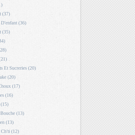
1)
 (37)
D'enfant (36)
 (35)
34)
(28)
(21)
s Et Sucreries (20)
ake (20)
Choux (17)
es (16)
 (15)
Bouche (13)
en (13)
 Ch'ti (12)