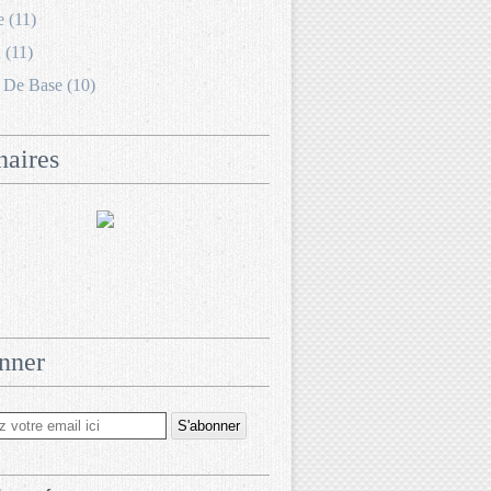
e (11)
 (11)
 De Base (10)
naires
nner