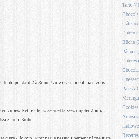
Tarte (4
Chocolat
Gâteaux 
Entremet
Bûche (
Pâques 
Entrées 
Chocolat
Cheesec
s d'huile pendant 2 à 3min. Un wok est idéal mais vous
Pâte À 
Meringu
Cookies
 en cubes. Retirez le poisson et laissez mijoter 2min.
Amuses 
aissez cuire 3min.
Hallowe
Recettes
et cuire 4 à5min. Finir par le basilic finement hâché juste