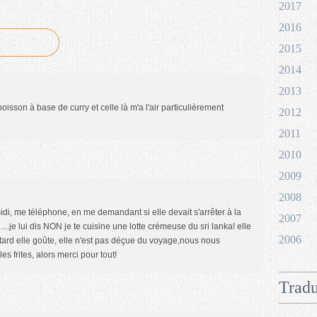
2017
2016
2015
2014
2013
isson à base de curry et celle là m'a l'air particulièrement
2012
2011
2010
2009
2008
idi, me téléphone, en me demandant si elle devait s'arrêter à la
2007
i....je lui dis NON je te cuisine une lotte crémeuse du sri lanka! elle
2006
tard elle goûte, elle n'est pas déçue du voyage,nous nous
s frites, alors merci pour tout!
Tradu