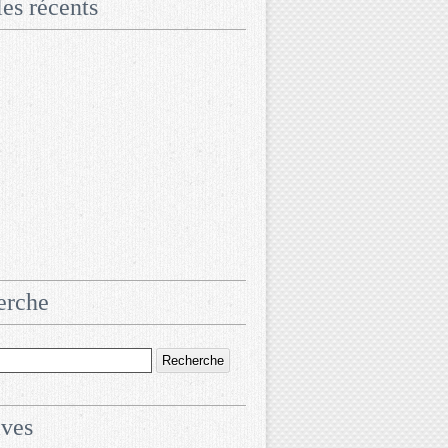
les récents
erche
ives