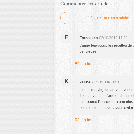
Commenter cet article
Ajouter un commentaire
F
Francesca
02/10/2012 17:21
J'aime beaucoup les recettes de po
délicieuse
Répondre
K
karine
27/03/2006 18:16
mon amie, virg, en arrivant vers m
friterie avant de s'arrêter chez mo
me répond:t'es sûre?un peu plus 
sommes régalées et avons éviter le
Répondre