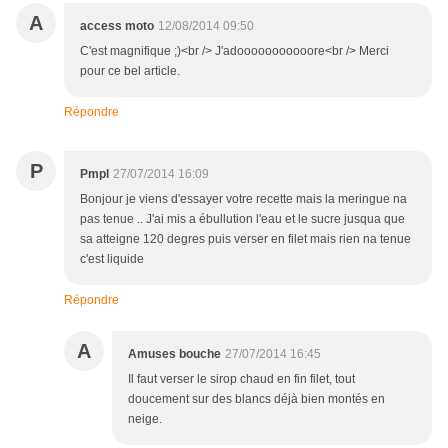
A
access moto
12/08/2014 09:50
C'est magnifique ;)<br /> J'adooooooooooore<br /> Merci
pour ce bel article.
Répondre
P
Pmpl
27/07/2014 16:09
Bonjour je viens d'essayer votre recette mais la meringue na
pas tenue .. J'ai mis a ébullution l'eau et le sucre jusqua que
sa atteigne 120 degres puis verser en filet mais rien na tenue
c'est liquide
Répondre
A
Amuses bouche
27/07/2014 16:45
Il faut verser le sirop chaud en fin filet, tout
doucement sur des blancs déjà bien montés en
neige.