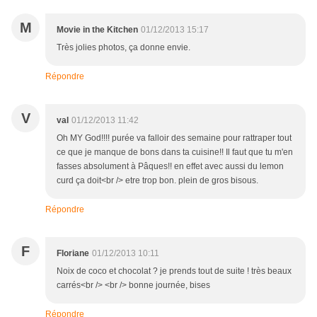
M
Movie in the Kitchen
01/12/2013 15:17
Très jolies photos, ça donne envie.
Répondre
V
val
01/12/2013 11:42
Oh MY God!!!! purée va falloir des semaine pour rattraper tout
ce que je manque de bons dans ta cuisine!! Il faut que tu m'en
fasses absolument à Pâques!! en effet avec aussi du lemon
curd ça doit<br /> etre trop bon. plein de gros bisous.
Répondre
F
Floriane
01/12/2013 10:11
Noix de coco et chocolat ? je prends tout de suite ! très beaux
carrés<br /> <br /> bonne journée, bises
Répondre