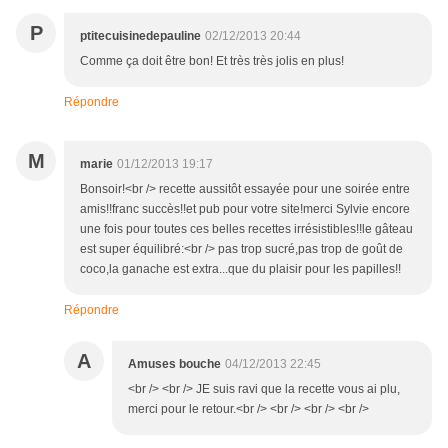
P
ptitecuisinedepauline
02/12/2013 20:44
Comme ça doit être bon! Et très très jolis en plus!
Répondre
M
marie
01/12/2013 19:17
Bonsoir!<br /> recette aussitôt essayée pour une soirée entre
amis!!franc succès!!et pub pour votre site!merci Sylvie encore
une fois pour toutes ces belles recettes irrésistibles!!le gâteau
est super équilibré:<br /> pas trop sucré,pas trop de goût de
coco,la ganache est extra...que du plaisir pour les papilles!!
Répondre
A
Amuses bouche
04/12/2013 22:45
<br /> <br /> JE suis ravi que la recette vous ai plu,
merci pour le retour.<br /> <br /> <br /> <br />