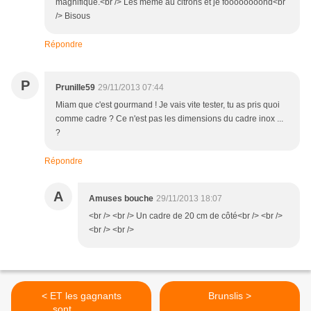
magnifique.<br /> Les même au citrons et je foooooooond<br
/> Bisous
Répondre
P
Prunille59
29/11/2013 07:44
Miam que c'est gourmand ! Je vais vite tester, tu as pris quoi
comme cadre ? Ce n'est pas les dimensions du cadre inox ...
?
Répondre
A
Amuses bouche
29/11/2013 18:07
<br /> <br /> Un cadre de 20 cm de côté<br /> <br />
<br /> <br />
< ET les gagnants
Brunslis >
sont..............