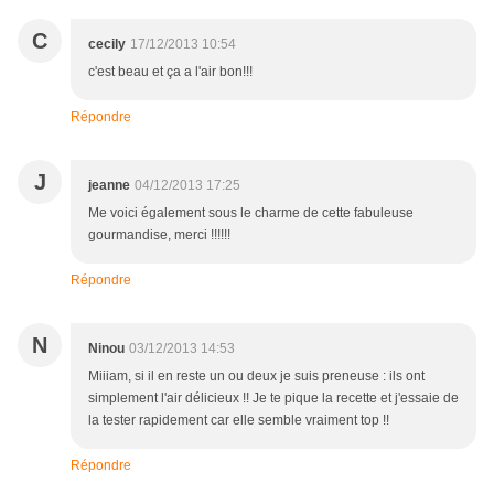
C
cecily
17/12/2013 10:54
c'est beau et ça a l'air bon!!!
Répondre
J
jeanne
04/12/2013 17:25
Me voici également sous le charme de cette fabuleuse
gourmandise, merci !!!!!!
Répondre
N
Ninou
03/12/2013 14:53
Miiiam, si il en reste un ou deux je suis preneuse : ils ont
simplement l'air délicieux !! Je te pique la recette et j'essaie de
la tester rapidement car elle semble vraiment top !!
Répondre