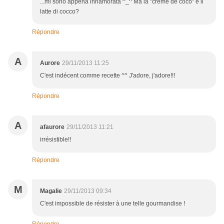
...mi sono appena innamorata ^_^ Ma la "creme de coco" è il
latte di cocco?
Répondre
A
Aurore
29/11/2013 11:25
C'est indécent comme recette ^^ J'adore, j'adore!!!
Répondre
A
afaurore
29/11/2013 11:21
irrésistible!!
Répondre
M
Magalie
29/11/2013 09:34
C'est impossible de résister à une telle gourmandise !