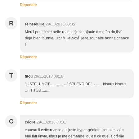
Répondre
R
reinefeuille
29/11/2013 08:35
Merci pour cette belle recette, je la rajoute à ma "to do,list"
dejà bien fournie...<br /> j'ai voté, je te souhaite bonne chance
!
Répondre
T
titou
29/11/2013 08:18
JUSTE, 1 MOT..................." SPLENDIDE"........... bisous bisous
..... TITOU.........
Répondre
C
cécile
29/11/2013 08:01
coucou !! cette recette est juste hyper géniale!! tout de suite
elle fait envie, mais je me demande, qu'est ce que la crème