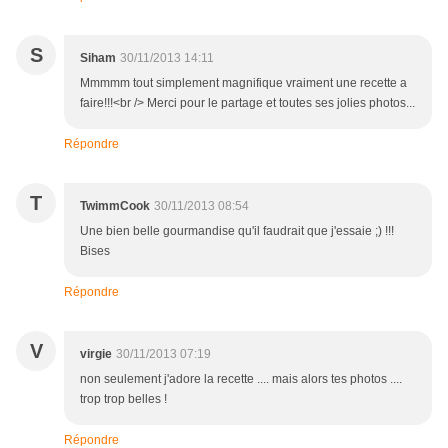
S
Siham
30/11/2013 14:11
Mmmmm tout simplement magnifique vraiment une recette a
faire!!!<br /> Merci pour le partage et toutes ses jolies photos...
Répondre
T
TwimmCook
30/11/2013 08:54
Une bien belle gourmandise qu'il faudrait que j'essaie ;) !!!
Bises
Répondre
V
virgie
30/11/2013 07:19
non seulement j'adore la recette .... mais alors tes photos ....
trop trop belles !
Répondre