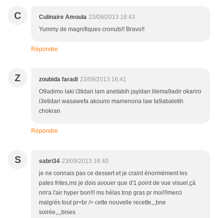
C
Culinaire Amoula
23/09/2013 16:43
Yummy de magnifiques cronuts!! Bravo!!
Répondre
Z
zoubida faradi
23/09/2013 16:41
O9adimo laki i3tidari lam anetabih jayidan lilema9adir okariro
i3etidari wasawefa akouno mamenona law ta9abaletih
chokran
Répondre
S
sabri34
23/09/2013 16:40
je ne connais pas ce dessert et je craint énormément les
pates frites,ms je dois avouer que d'1 point de vue visuel,çà
nm'a l'air hyper bon!!! ms hélas trop gras pr moi!!!merci
malgrés tout pr<br /> cette nouvelle recette,,,bne
soirée,,,,bises