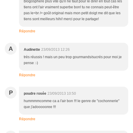
blogosphère plus vite qu'il ne faut pour le dire! en tout cas les
tiens ont l'air vraiment superbe bon! tu ne connais peut-être
pas le<br /> goût original mais mon petit doigt me dit que les
tiens sont meilleurs hihi! merci pour le partage!
Répondre
A
Audinette
23/09/2013 12:26
très réussis ! mais un peu trop gourmands/sucrés pour moi je
pense :-)
Répondre
P
poudre rosée
23/09/2013 10:50
hummmmcomme ca a l'air bon !!! le genre de "cochonnerie"
que j'adoooooree !!!
Répondre