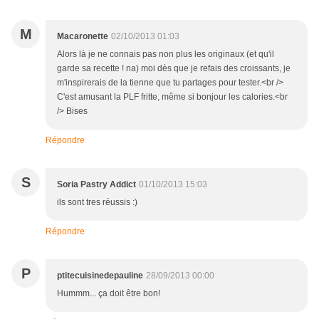
M
Macaronette
02/10/2013 01:03
Alors là je ne connais pas non plus les originaux (et qu'il
garde sa recette ! na) moi dès que je refais des croissants, je
m'inspirerais de la tienne que tu partages pour tester.<br />
C'est amusant la PLF fritte, même si bonjour les calories.<br
/> Bises
Répondre
S
Soria Pastry Addict
01/10/2013 15:03
ils sont tres réussis :)
Répondre
P
ptitecuisinedepauline
28/09/2013 00:00
Hummm... ça doit être bon!