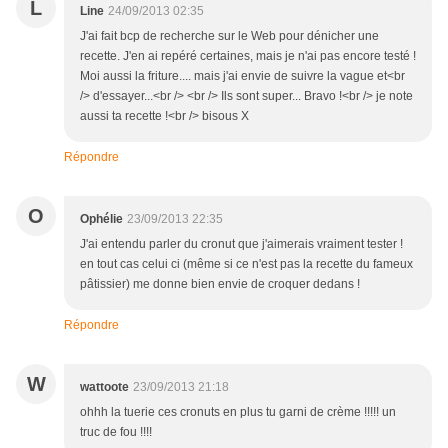
L
Line
24/09/2013 02:35
J'ai fait bcp de recherche sur le Web pour dénicher une
recette. J'en ai repéré certaines, mais je n'ai pas encore testé !
Moi aussi la friture.... mais j'ai envie de suivre la vague et<br
/> d'essayer...<br /> <br /> Ils sont super... Bravo !<br /> je note
aussi ta recette !<br /> bisous X
Répondre
O
Ophélie
23/09/2013 22:35
J'ai entendu parler du cronut que j'aimerais vraiment tester !
en tout cas celui ci (même si ce n'est pas la recette du fameux
pâtissier) me donne bien envie de croquer dedans !
Répondre
W
wattoote
23/09/2013 21:18
ohhh la tuerie ces cronuts en plus tu garni de crème !!!!! un
truc de fou !!!!