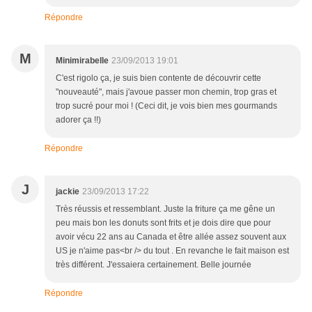
Répondre
M
Minimirabelle
23/09/2013 19:01
C'est rigolo ça, je suis bien contente de découvrir cette
"nouveauté", mais j'avoue passer mon chemin, trop gras et
trop sucré pour moi ! (Ceci dit, je vois bien mes gourmands
adorer ça !!)
Répondre
J
jackie
23/09/2013 17:22
Très réussis et ressemblant. Juste la friture ça me gêne un
peu mais bon les donuts sont frits et je dois dire que pour
avoir vécu 22 ans au Canada et être allée assez souvent aux
US je n'aime pas<br /> du tout . En revanche le fait maison est
très différent. J'essaiera certainement. Belle journée
Répondre