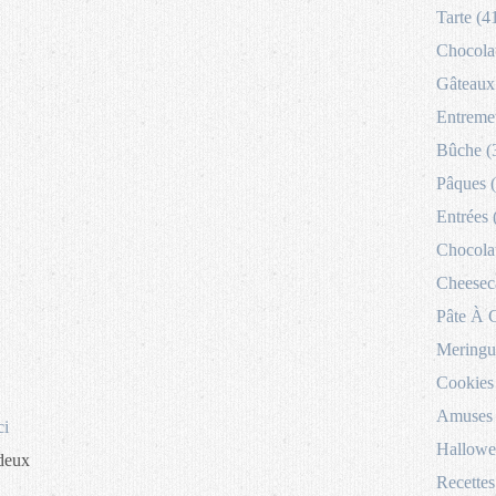
Tarte (4
Chocolat
Gâteaux 
Entremet
Bûche (
Pâques 
Entrées 
Chocolat
Cheesec
Pâte À 
Meringu
Cookies
Amuses 
ci
Hallowe
 deux
Recettes