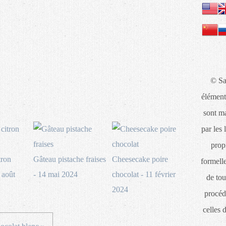
© Sa
élément
sont ma
par les 
propr
tron
Gâteau pistache fraises
Cheesecake poire
formelle
 août
- 14 mai 2024
chocolat - 11 février
de tou
2024
procéd
celles 