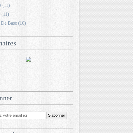
e (11)
 (11)
 De Base (10)
naires
nner