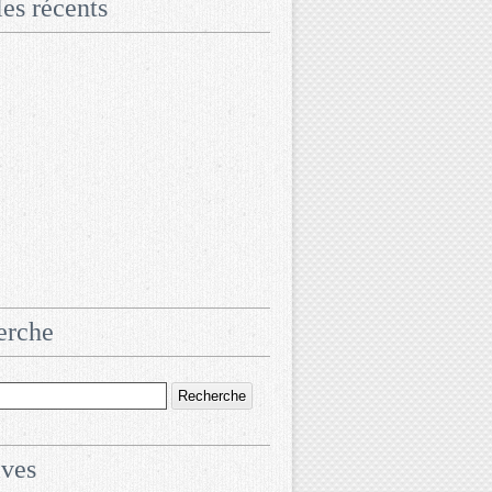
les récents
erche
ives