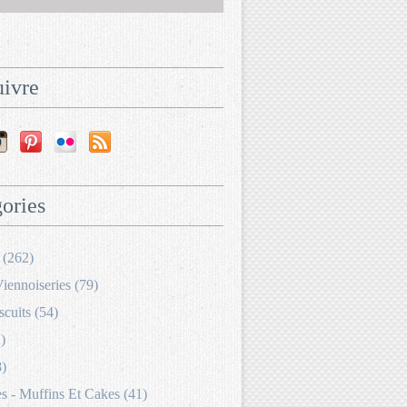
ivre
ories
 (262)
Viennoiseries (79)
scuits (54)
)
8)
 - Muffins Et Cakes (41)