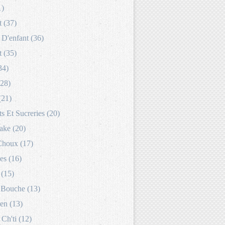
1)
 (37)
D'enfant (36)
 (35)
34)
(28)
(21)
s Et Sucreries (20)
ake (20)
Choux (17)
es (16)
 (15)
Bouche (13)
en (13)
 Ch'ti (12)