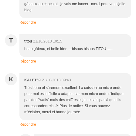
gâteaux au chocolat , je vais me lancer . merci pour vous jolie
blog
Répondre
T
titou
21/10/2013 10:15
beau gâteau, et belle idée.....bisous bisous TITOU.......
Répondre
K
KALET59
21/10/2013 09:43
Très beau et sûrement excellent. La cuisson au micro onde
pour moi est difficile à adapter car mon micro onde n'indique
pas des "watts" mais des chiffres et je ne sais pas à quoi ils
correspondent.<br /> Plus de notice. Si vous pouvez
m'éclairer, merci et bonne journée
Répondre