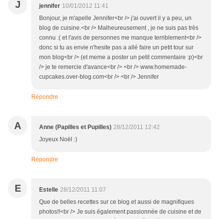
J
jennifer
10/01/2012 11:41
Bonjour, je m'apelle Jennifer<br /> j'ai ouvert il y a peu, un
blog de cuisine.<br /> Malheureusement , je ne suis pas très
connu :( et l'avis de personnes me manque terriblement<br />
donc si tu as envie n'hesite pas a allé faire un petit tour sur
mon blog<br /> (et meme a poster un petit commentaire :p)<br
/> je te remercie d'avance<br /> <br /> www.homemade-
cupcakes.over-blog.com<br /> <br /> Jennifer
Répondre
A
Anne (Papilles et Pupilles)
28/12/2011 12:42
Joyeux Noël :)
Répondre
E
Estelle
28/12/2011 11:07
Que de belles recettes sur ce blog et aussi de magnifiques
photos!!<br /> Je suis également passionnée de cuisine et de