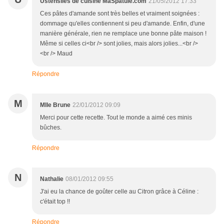
Ustensiles de cuisine MaSpatule.com
21/05/2012 17:33
Ces pâtes d'amande sont très belles et vraiment soignées :
dommage qu'elles contiennent si peu d'amande. Enfin, d'une
manière générale, rien ne remplace une bonne pâte maison !
Même si celles ci<br /> sont jolies, mais alors jolies...<br />
<br /> Maud
Répondre
M
Mlle Brune
22/01/2012 09:09
Merci pour cette recette. Tout le monde a aimé ces minis
bûches.
Répondre
N
Nathalie
08/01/2012 09:55
J'ai eu la chance de goûter celle au Citron grâce à Céline :
c'était top !!
Répondre