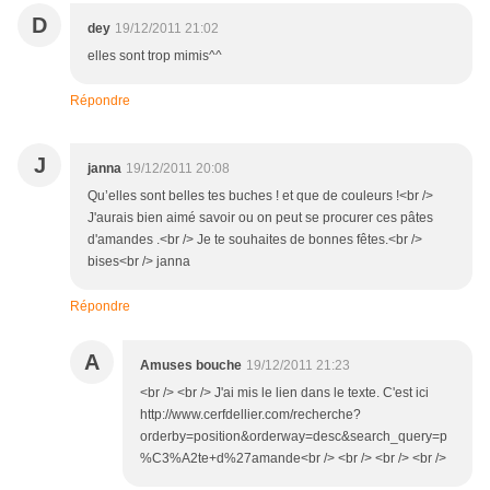
D
dey
19/12/2011 21:02
elles sont trop mimis^^
Répondre
J
janna
19/12/2011 20:08
Qu’elles sont belles tes buches ! et que de couleurs !<br />
J'aurais bien aimé savoir ou on peut se procurer ces pâtes
d'amandes .<br /> Je te souhaites de bonnes fêtes.<br />
bises<br /> janna
Répondre
A
Amuses bouche
19/12/2011 21:23
<br /> <br /> J'ai mis le lien dans le texte. C'est ici
http://www.cerfdellier.com/recherche?
orderby=position&orderway=desc&search_query=p
%C3%A2te+d%27amande<br /> <br /> <br /> <br />