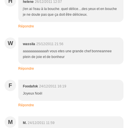
H
helene
26/12/2011 12:07
j'en ai l'eau à la bouche. quel délice....des yeux et en bouche
je ne doute pas que ça doit être délicieux.
Répondre
W
wassila
25/12/2011 21:56
aaaaaaaaaaaah vous etes une grande chef bonneannee
plein de joie et de bonheur
Répondre
F
Foodafok
24/12/2011 16:19
Joyeux Noël
Répondre
M
M.
24/12/2011 11:59