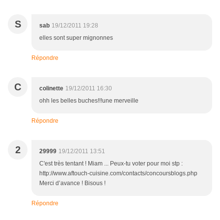
S
sab
19/12/2011 19:28
elles sont super mignonnes
Répondre
C
colinette
19/12/2011 16:30
ohh les belles buches!!!une merveille
Répondre
2
29999
19/12/2011 13:51
C'est très tentant ! Miam ... Peux-tu voter pour moi stp :
http://www.aftouch-cuisine.com/contacts/concoursblogs.php
Merci d’avance ! Bisous !
Répondre