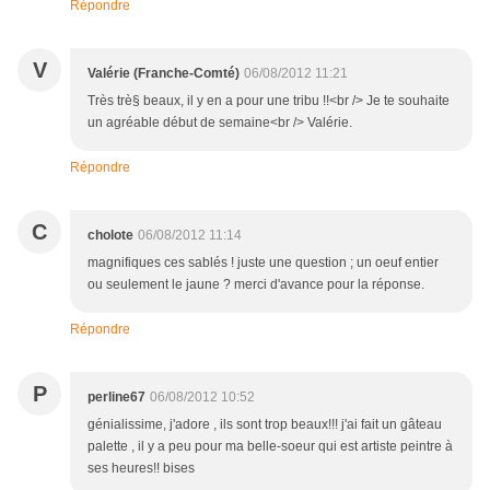
Répondre
V
Valérie (Franche-Comté)
06/08/2012 11:21
Très trè§ beaux, il y en a pour une tribu !!<br /> Je te souhaite
un agréable début de semaine<br /> Valérie.
Répondre
C
cholote
06/08/2012 11:14
magnifiques ces sablés ! juste une question ; un oeuf entier
ou seulement le jaune ? merci d'avance pour la réponse.
Répondre
P
perline67
06/08/2012 10:52
génialissime, j'adore , ils sont trop beaux!!! j'ai fait un gâteau
palette , il y a peu pour ma belle-soeur qui est artiste peintre à
ses heures!! bises