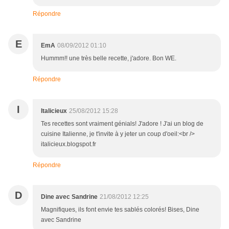
Répondre
E
EmA
08/09/2012 01:10
Hummm!! une très belle recette, j'adore. Bon WE.
Répondre
I
Italicieux
25/08/2012 15:28
Tes recettes sont vraiment génials! J'adore ! J'ai un blog de
cuisine Italienne, je t'invite à y jeter un coup d'oeil:<br />
italicieux.blogspot.fr
Répondre
D
Dine avec Sandrine
21/08/2012 12:25
Magnifiques, ils font envie tes sablés colorés! Bises, Dine
avec Sandrine