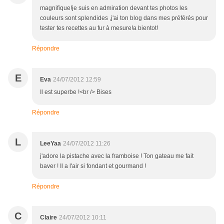
magnifique!je suis en admiration devant tes photos les
couleurs sont splendides ,j'ai ton blog dans mes préférés pour
tester tes recettes au fur à mesure!a bientot!
Répondre
E
Eva
24/07/2012 12:59
Il est superbe !<br /> Bises
Répondre
L
LeeYaa
24/07/2012 11:26
j'adore la pistache avec la framboise ! Ton gateau me fait
baver ! Il a l'air si fondant et gourmand !
Répondre
C
Claire
24/07/2012 10:11