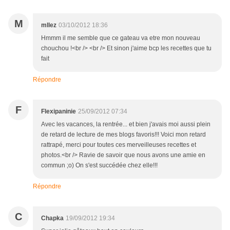
M
mllez
03/10/2012 18:36
Hmmm il me semble que ce gateau va etre mon nouveau
chouchou !<br /> <br /> Et sinon j'aime bcp les recettes que tu
fait
Répondre
F
Flexipaninie
25/09/2012 07:34
Avec les vacances, la rentrée... et bien j'avais moi aussi plein
de retard de lecture de mes blogs favoris!!! Voici mon retard
rattrapé, merci pour toutes ces merveilleuses recettes et
photos.<br /> Ravie de savoir que nous avons une amie en
commun ;o) On s'est succédée chez elle!!!
Répondre
C
Chapka
19/09/2012 19:34