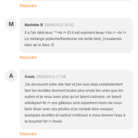
Répondre
M
Mathilde B
19/08/2012 20:42
Il a l'air délicieux ^^<br /> Et il est vraiment beau !<br /> <br />
Le mélange pistache/framboise me tente bien, j'essaierais
bien de le faire :D
Répondre
A
Anaïs
18/08/2012 17:48
J'ai decouvert votre site hier et j'en suis deja completement
fan! les recettes donnent toutes plus envie les unes que les
autres et je vous avez plus qu'un talent culinaire, un talent
artistique!<br /> vos gâteaux sont superbes! merci de nous
faire rêver avec vos photos et je compte bien essayer
quelques recettes et surtout continuez à nous donner l'eau à
la bouche!<br /> Anaïs
Répondre