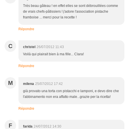
Très beau gâteau ! en effet elles se sont débrouillées comme
de vrais chefs-pâtissiers ! j'adore l'association pistache
framboise ... merci pour la recette !
Répondre
C
christel
26/07/2012 11:43
Voilà qui plairait bien à ma fille... Clara!
Répondre
M
milena
25/07/2012 17:42
già provato una torta con pistacchi e lamponi, e devo dire che
l'abbinamento non era affatto male...grazie per la ricetta!
Répondre
F
farida
24/07/2012 14:30