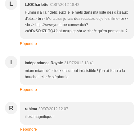
L
LJOCharlotte
31/07/2012 18:42
Humm il a l'air délicieux! je le mets dans ma liste des gâteaux
d'été...<br /> Moi aussi je fais des recettes, et je les filme<br />
<br /> http://www.youtube.com/watch?
v=9Dz5OdZt1TQ&feature=plcp<br /> <br /> qu'en penses tu ?
Répondre
I
Indépendance Royale
31/07/2012 18:41
miam miam, délicieux et surtout irrésistible ! j'en ai l'eau à la
bouche !!!<br /> stéphanie
Répondre
R
rahima
30/07/2012 12:07
il est magnifique !
Répondre