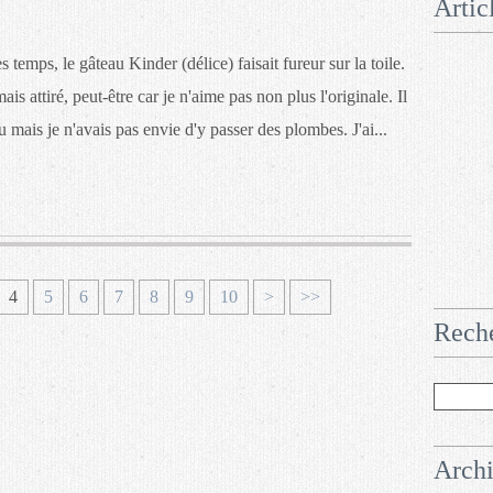
Artic
s temps, le gâteau Kinder (délice) faisait fureur sur la toile.
is attiré, peut-être car je n'aime pas non plus l'originale. Il
u mais je n'avais pas envie d'y passer des plombes. J'ai...
4
5
6
7
8
9
10
>
>>
Rech
Arch