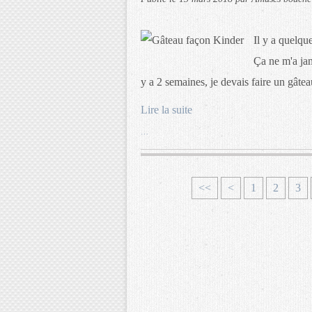
Il y a quelque
Ça ne m'a jama
y a 2 semaines, je devais faire un gâtea
Lire la suite
…
<<
<
1
2
3