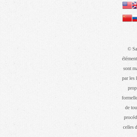
© Sa
élément
sont ma
par les 
propr
formelle
de tou
procéd
celles 