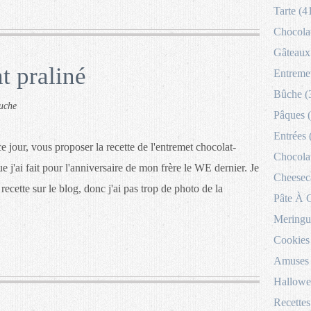
Tarte (4
Chocolat
Gâteaux 
t praliné
Entremet
Bûche (
uche
Pâques 
Entrées 
ce jour, vous proposer la recette de l'entremet chocolat-
Chocolat
ue j'ai fait pour l'anniversaire de mon frère le WE dernier. Je
Cheesec
recette sur le blog, donc j'ai pas trop de photo de la
Pâte À 
Meringu
Cookies
Amuses 
Hallowe
Recettes