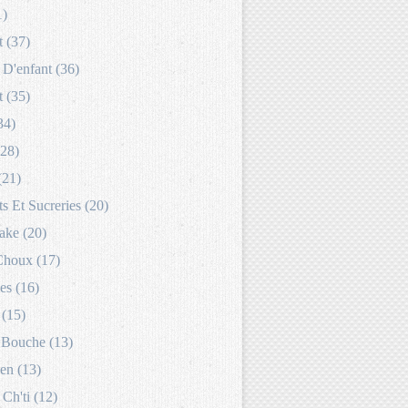
1)
 (37)
D'enfant (36)
 (35)
34)
(28)
(21)
s Et Sucreries (20)
ake (20)
Choux (17)
es (16)
 (15)
Bouche (13)
en (13)
 Ch'ti (12)