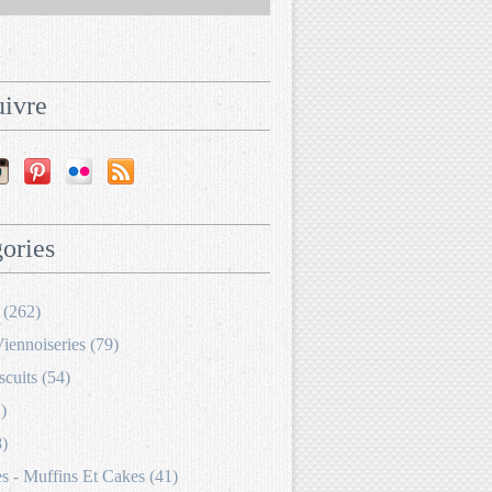
ivre
ories
 (262)
Viennoiseries (79)
scuits (54)
)
8)
 - Muffins Et Cakes (41)