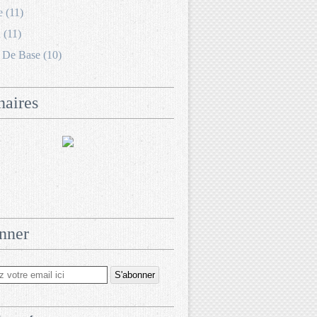
e (11)
 (11)
 De Base (10)
naires
nner