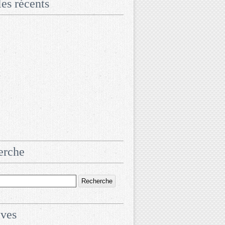
les récents
erche
ives