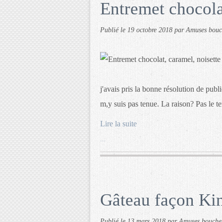
Entremet chocola
Publié le
19 octobre 2018
par Amuses bou
j'avais pris la bonne résolution de publ
m,y suis pas tenue. La raison? Pas le t
Lire la suite
…
Gâteau façon Ki
Publié le
13 mars 2018
par Amuses bouche