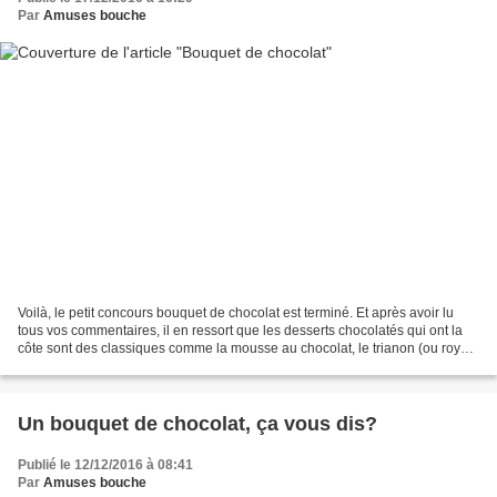
Par
Amuses bouche
Voilà, le petit concours bouquet de chocolat est terminé. Et après avoir lu
tous vos commentaires, il en ressort que les desserts chocolatés qui ont la
côte sont des classiques comme la mousse au chocolat, le trianon (ou royal),
la forêt noire, le moelleux...
Un bouquet de chocolat, ça vous dis?
Publié le 12/12/2016 à 08:41
Par
Amuses bouche