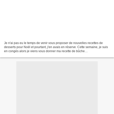
Je n'ai pas eu le temps de venir vous proposer de nouvelles recettes de
desserts pour Noël et pourtant, j'en avais en réserve. Cette semaine, je suis
en congés alors je viens vous donner ma recette de bûche
chocolat/framboise réalisé 2 fois avec toujours...