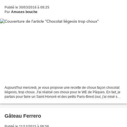
Publié le 30/03/2016 à 08:25
Par
Amuses bouche
Aujourd'hui mercredi, je vous propose une recette de choux façon chocolat
liégeois, trop choux. J'ai réalisé ces choux pour le WE de Pâques. En fait, je
partais pour faire un Saint Honoré et des petits Paris-Brest (oui, j'ai misé sur
la pâte à choux)...
Gâteau Ferrero
Publié le 11/12/2015 à 08:56