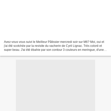
Avez-vous vous suivi le Meilleur Pâtissier mercredi soir sur M6? Moi, oui et
j'ai été scotchée par la revisite du vacherin de Cyril Lignac. Très coloré et
super beau. J'ai été ébahie par son contour 3 couleurs en meringue, d'une
finesse mais qui ne semble...