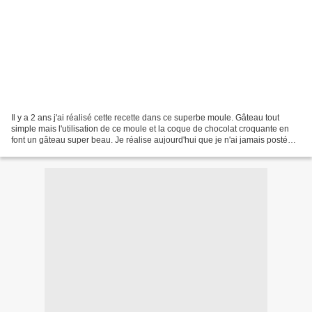
Il y a 2 ans j'ai réalisé cette recette dans ce superbe moule. Gâteau tout
simple mais l'utilisation de ce moule et la coque de chocolat croquante en
font un gâteau super beau. Je réalise aujourd'hui que je n'ai jamais posté
cette recette, alors je m'exécute....