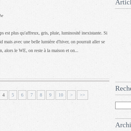
Artic
he
 est plus qu'affreux, gris, pluie, luminosité inexistante. Si
oid mais avec une belle lumière d'hiver, on pourrait aller se
n, alors le WE, on reste à la maison et on...
Rech
4
5
6
7
8
9
10
>
>>
Arch