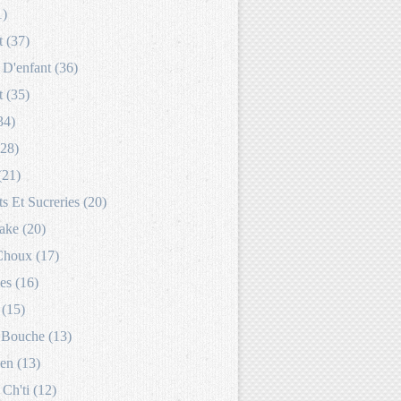
1)
 (37)
D'enfant (36)
 (35)
34)
(28)
(21)
s Et Sucreries (20)
ake (20)
Choux (17)
es (16)
 (15)
Bouche (13)
en (13)
 Ch'ti (12)