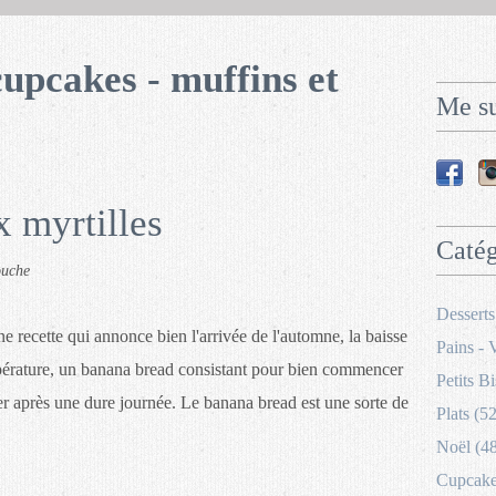
cupcakes - muffins et
Me su
 myrtilles
Catég
ouche
Desserts
ne recette qui annonce bien l'arrivée de l'automne, la baisse
Pains - 
érature, un banana bread consistant pour bien commencer
Petits Bi
er après une dure journée. Le banana bread est une sorte de
Plats (52
Noël (4
Cupcakes