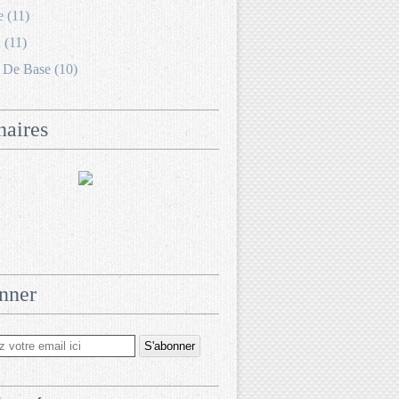
e (11)
 (11)
 De Base (10)
naires
nner