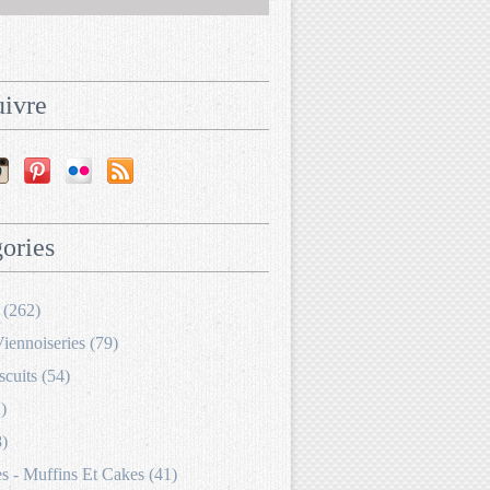
ivre
ories
 (262)
Viennoiseries (79)
scuits (54)
)
8)
 - Muffins Et Cakes (41)