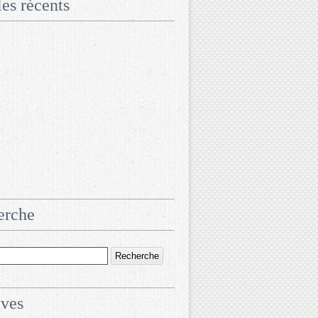
les récents
erche
ives