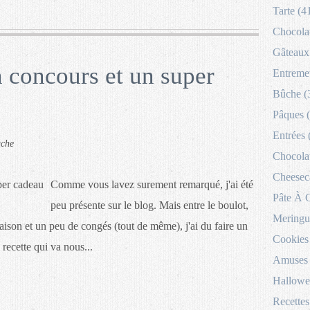
Tarte (4
Chocolat
Gâteaux 
 concours et un super
Entremet
Bûche (
Pâques 
Entrées 
uche
Chocolat
Cheesec
Comme vous lavez surement remarqué, j'ai été
Pâte À 
peu présente sur le blog. Mais entre le boulot,
Meringu
maison et un peu de congés (tout de même), j'ai du faire un
Cookies
recette qui va nous...
Amuses 
Hallowe
Recettes