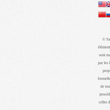
© Sa
élément
sont ma
par les 
propr
formelle
de tou
procéd
celles 