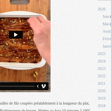
2026
Juin
(
Mai
(
Avril
Févri
Janvi
2025
2024
2023
2022
2021
2020
2019
euilles de filo coupées préalablement à la longueur du plat,
2018
es. Badigeonnez de beurre. Mettez au four 10 minutes à 190°.