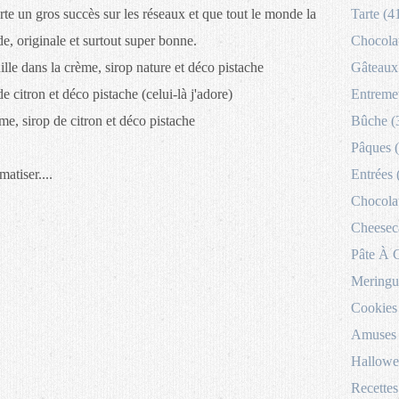
rte un gros succès sur les réseaux et que tout le monde la
Tarte (4
pide, originale et surtout super bonne.
Chocolat
anille dans la crème, sirop nature et déco pistache
Gâteaux 
e citron et déco pistache (celui-là j'adore)
Entremet
me, sirop de citron et déco pistache
Bûche (
Pâques 
matiser....
Entrées 
Chocolat
Cheesec
Pâte À 
Meringu
Cookies
Amuses 
Hallowe
Recettes