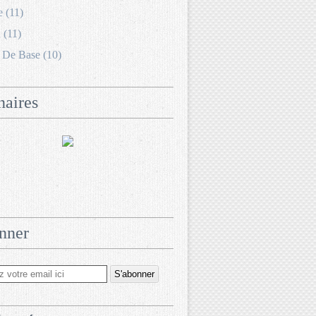
e (11)
 (11)
 De Base (10)
naires
nner