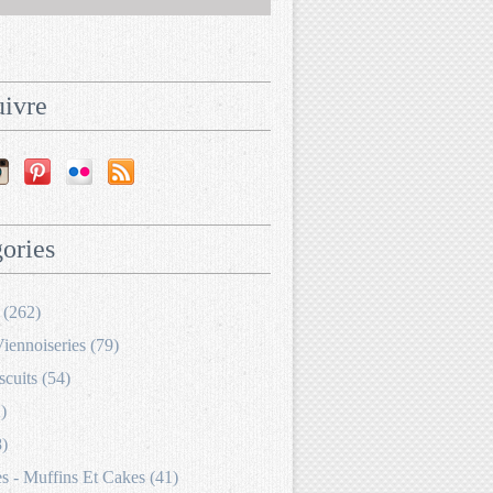
ivre
ories
 (262)
Viennoiseries (79)
scuits (54)
)
8)
 - Muffins Et Cakes (41)