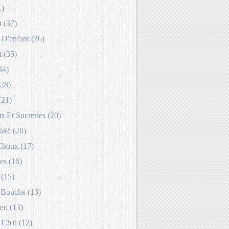
1)
 (37)
D'enfant (36)
 (35)
34)
(28)
(21)
s Et Sucreries (20)
ake (20)
Choux (17)
es (16)
 (15)
Bouche (13)
en (13)
 Ch'ti (12)