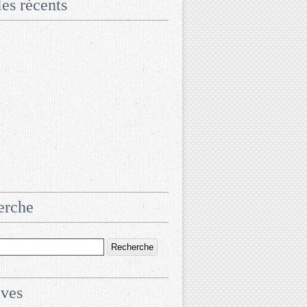
les récents
erche
ives