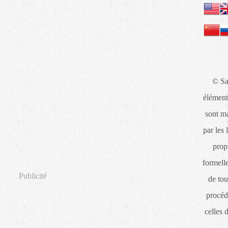
© Sa
élément
sont ma
par les 
propr
formelle
Publicité
de tou
procéd
celles 