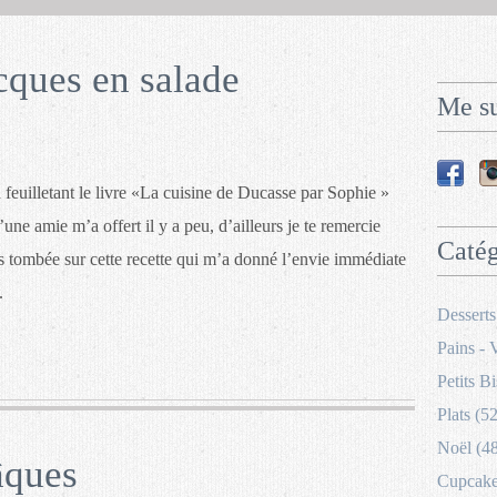
cques en salade
Me su
 feuilletant le livre «La cuisine de Ducasse par Sophie »
’une amie m’a offert il y a peu, d’ailleurs je te remercie
Catég
 tombée sur cette recette qui m’a donné l’envie immédiate
.
Desserts
Pains - 
Petits Bi
Plats (52
Noël (4
âques
Cupcakes