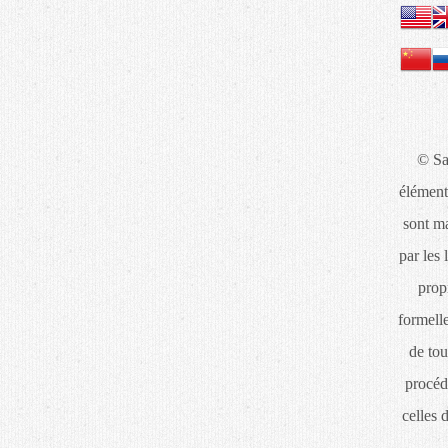
© Sa
élément
sont ma
par les 
propr
formelle
de tou
procéd
celles 