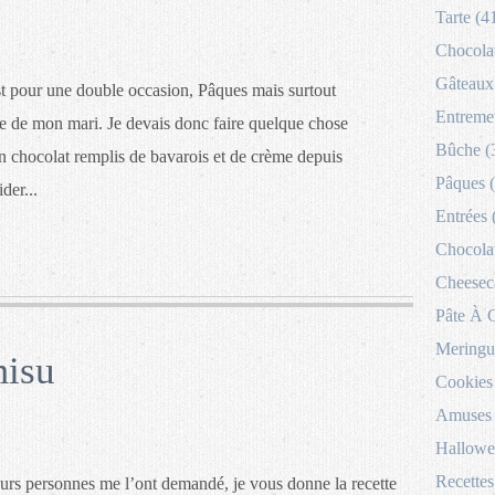
Tarte (4
Chocolat
Gâteaux 
t pour une double occasion, Pâques mais surtout
Entremet
re de mon mari. Je devais donc faire quelque chose
Bûche (
en chocolat remplis de bavarois et de crème depuis
Pâques 
der...
Entrées 
Chocolat
Cheesec
Pâte À 
Meringu
misu
Cookies
Amuses 
Hallowe
Recettes
rs personnes me l’ont demandé, je vous donne la recette