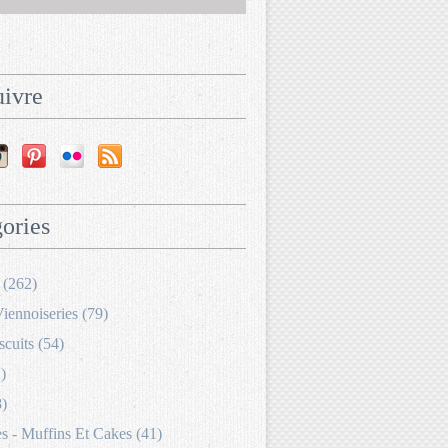
ivre
ories
 (262)
Viennoiseries (79)
scuits (54)
)
8)
 - Muffins Et Cakes (41)