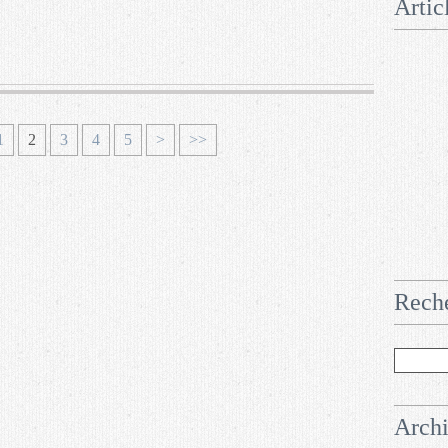
Artic
1
2
3
4
5
>
>>
Rech
Arch