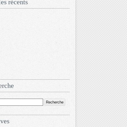
les récents
erche
ives