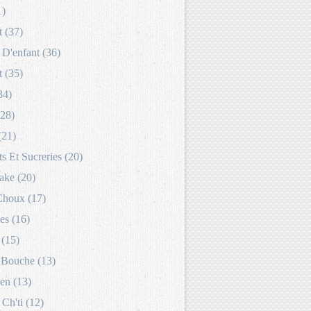
1)
 (37)
D'enfant (36)
 (35)
34)
(28)
(21)
s Et Sucreries (20)
ake (20)
Choux (17)
es (16)
 (15)
Bouche (13)
en (13)
 Ch'ti (12)