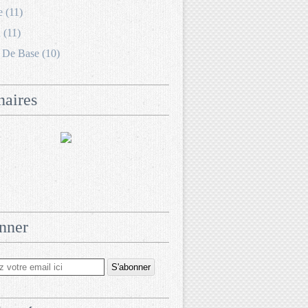
e (11)
 (11)
 De Base (10)
naires
nner