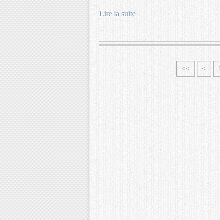
Lire la suite
…
<<
<