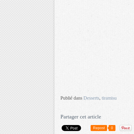
Publié dans
Desserts
,
tiramisu
Partager cet article
Repost
0