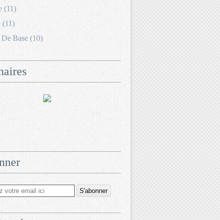
e (11)
 (11)
 De Base (10)
naires
nner