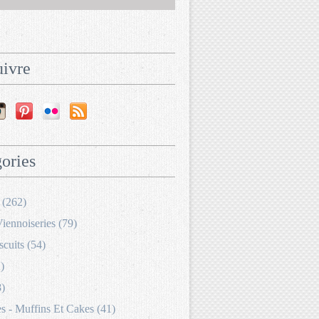
ivre
ories
 (262)
Viennoiseries (79)
scuits (54)
)
8)
 - Muffins Et Cakes (41)