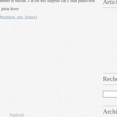
biber le biscuit. J’ai été très surprise car c’était plutôt bon
Artic
 plein hiver.
Rech
Arch
Publicité