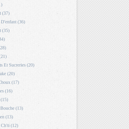
1)
 (37)
D'enfant (36)
 (35)
34)
(28)
(21)
s Et Sucreries (20)
ake (20)
Choux (17)
es (16)
 (15)
Bouche (13)
en (13)
 Ch'ti (12)