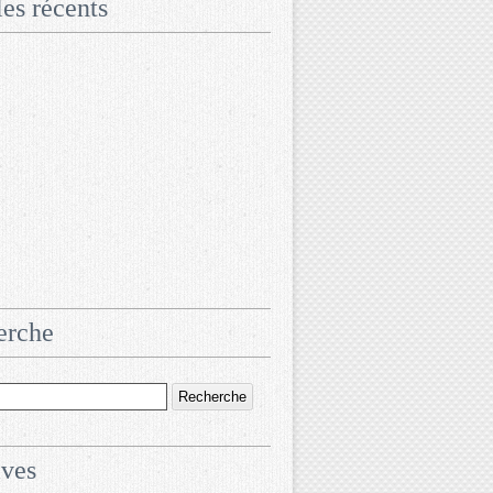
les récents
erche
ives