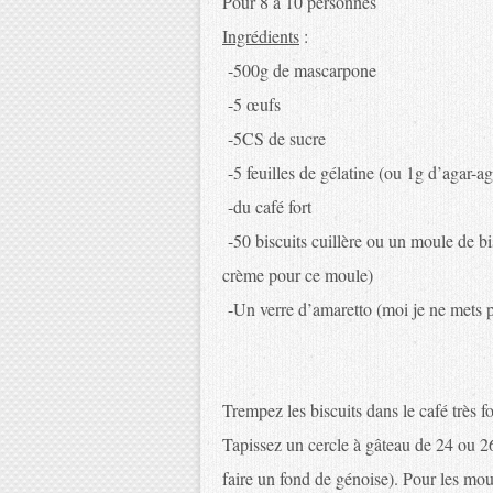
Pour 8 à 10 personnes
Ingrédients
:
-500g de mascarpone
-5 œufs
-5CS de sucre
-5 feuilles de gélatine (ou 1g d’agar-ag
-du café fort
-50 biscuits cuillère ou un moule de bi
crème pour ce moule)
-Un verre d’amaretto (moi je ne mets p
Trempez les biscuits dans le café très fo
Tapissez un cercle à gâteau de 24 ou 26
faire un fond de génoise). Pour les moul