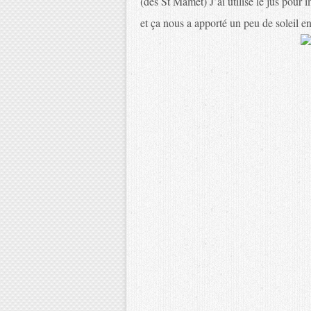
(des St Mamet) J’ai utilisé le jus pour im
et ça nous a apporté un peu de soleil en