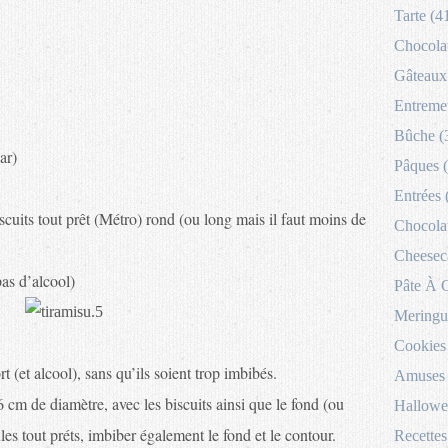
Tarte (4
Chocolat
Gâteaux 
Entremet
Bûche (
ar)
Pâques 
Entrées 
scuits tout prêt (Métro) rond (ou long mais il faut moins de
Chocolat
Cheesec
as d’alcool)
Pâte À 
Meringu
Cookies
rt (et alcool), sans qu’ils soient trop imbibés.
Amuses 
 cm de diamètre, avec les biscuits ainsi que le fond (ou
Hallowe
es tout préts, imbiber également le fond et le contour.
Recettes