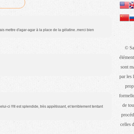
is mettre d'agar-agar à la place de la gélatine..merci bien
© Sa
élément
sont ma
par les 
propr
formelle
de tou
lui-ci !!!Il est splendide, très appétissant, et terriblement tentant
procéd
celles 