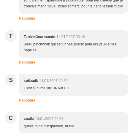
sont vraiment splendides! j'avais voter pour ton cheese que je
trouvais magnifique!! bises et merçi pour ta gentillesse!! micky
Répondre
T
TartineGourmande
14/01/2007 03:48
Beau patchwork qui est un vrai plaisir pour les yeux et les
papilles
Répondre
S
suiksuik
14/01/2007 00:35
C'est sublime !!!!!! BRAVO !!!!
Répondre
C
cecile
13/01/2007 22:37
quelle mine d'inspiration, bravo...