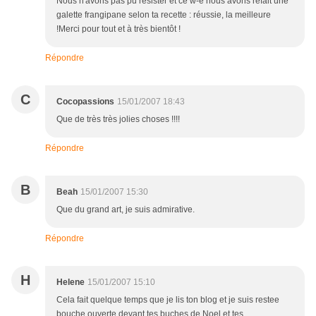
Nous n'avons pas pu résister et ce w-e nous avons refait une
galette frangipane selon ta recette : réussie, la meilleure
!Merci pour tout et à très bientôt !
Répondre
C
Cocopassions
15/01/2007 18:43
Que de très très jolies choses !!!!
Répondre
B
Beah
15/01/2007 15:30
Que du grand art, je suis admirative.
Répondre
H
Helene
15/01/2007 15:10
Cela fait quelque temps que je lis ton blog et je suis restee
bouche ouverte devant tes buches de Noel et tes