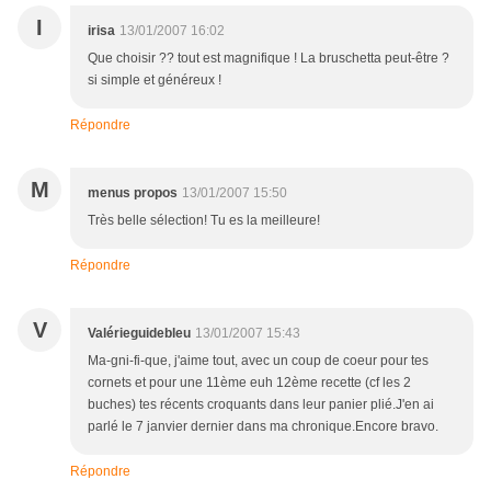
I
irisa
13/01/2007 16:02
Que choisir ?? tout est magnifique ! La bruschetta peut-être ?
si simple et généreux !
Répondre
M
menus propos
13/01/2007 15:50
Très belle sélection! Tu es la meilleure!
Répondre
V
Valérieguidebleu
13/01/2007 15:43
Ma-gni-fi-que, j'aime tout, avec un coup de coeur pour tes
cornets et pour une 11ème euh 12ème recette (cf les 2
buches) tes récents croquants dans leur panier plié.J'en ai
parlé le 7 janvier dernier dans ma chronique.Encore bravo.
Répondre