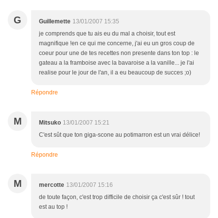
G
Guillemette
13/01/2007 15:35
je comprends que tu ais eu du mal a choisir, tout est
magnifique !en ce qui me concerne, j'ai eu un gros coup de
coeur pour une de tes recettes non presente dans ton top : le
gateau a la framboise avec la bavaroise a la vanille... je l'ai
realise pour le jour de l'an, il a eu beaucoup de succes ;o)
Répondre
M
Mitsuko
13/01/2007 15:21
C'est sût que ton giga-scone au potimarron est un vrai délice!
Répondre
M
mercotte
13/01/2007 15:16
de toute façon, c'est trop difficile de choisir ça c'est sûr ! tout
est au top !