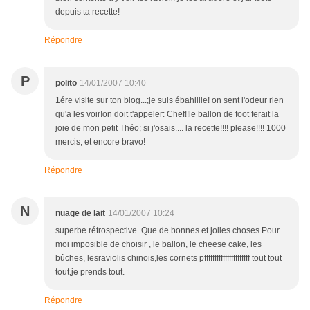
depuis ta recette!
Répondre
P
polito
14/01/2007 10:40
1ére visite sur ton blog...;je suis ébahiiiie! on sent l'odeur rien
qu'a les voir!on doit t'appeler: Chef!!le ballon de foot ferait la
joie de mon petit Théo; si j'osais.... la recette!!!! please!!!! 1000
mercis, et encore bravo!
Répondre
N
nuage de lait
14/01/2007 10:24
superbe rétrospective. Que de bonnes et jolies choses.Pour
moi imposible de choisir , le ballon, le cheese cake, les
bûches, lesraviolis chinois,les cornets pffffffffffffffffffffff tout tout
tout,je prends tout.
Répondre