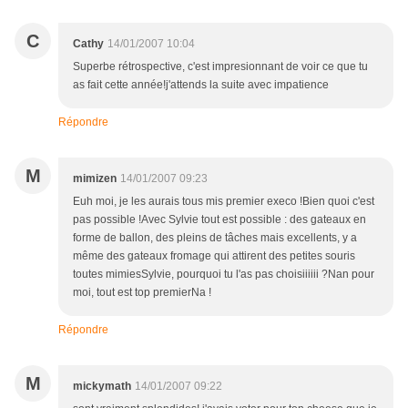
C
Cathy
14/01/2007 10:04
Superbe rétrospective, c'est impresionnant de voir ce que tu
as fait cette année!j'attends la suite avec impatience
Répondre
M
mimizen
14/01/2007 09:23
Euh moi, je les aurais tous mis premier execo !Bien quoi c'est
pas possible !Avec Sylvie tout est possible : des gateaux en
forme de ballon, des pleins de tâches mais excellents, y a
même des gateaux fromage qui attirent des petites souris
toutes mimiesSylvie, pourquoi tu l'as pas choisiiiiii ?Nan pour
moi, tout est top premierNa !
Répondre
M
mickymath
14/01/2007 09:22