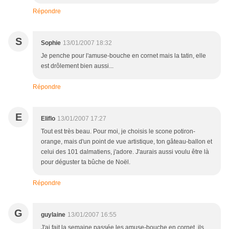
Répondre
S
Sophie
13/01/2007 18:32
Je penche pour l'amuse-bouche en cornet mais la tatin, elle
est drôlement bien aussi...
Répondre
E
Eliflo
13/01/2007 17:27
Tout est très beau. Pour moi, je choisis le scone potiron-
orange, mais d'un point de vue artistique, ton gâteau-ballon et
celui des 101 dalmatiens, j'adore. J'aurais aussi voulu être là
pour déguster ta bûche de Noël.
Répondre
G
guylaine
13/01/2007 16:55
J'ai fait la semaine passée les amuse-bouche en cornet, ils