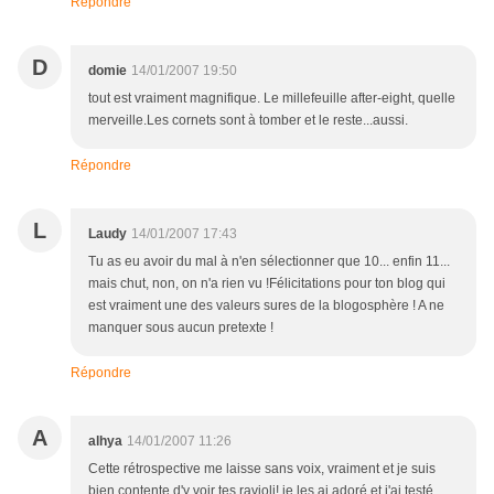
Répondre
D
domie
14/01/2007 19:50
tout est vraiment magnifique. Le millefeuille after-eight, quelle
merveille.Les cornets sont à tomber et le reste...aussi.
Répondre
L
Laudy
14/01/2007 17:43
Tu as eu avoir du mal à n'en sélectionner que 10... enfin 11...
mais chut, non, on n'a rien vu !Félicitations pour ton blog qui
est vraiment une des valeurs sures de la blogosphère ! A ne
manquer sous aucun pretexte !
Répondre
A
alhya
14/01/2007 11:26
Cette rétrospective me laisse sans voix, vraiment et je suis
bien contente d'y voir tes ravioli! je les ai adoré et j'ai testé