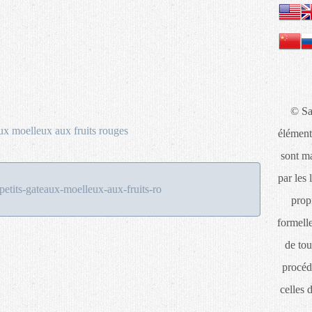
© Sa
élément
sont ma
par les 
etits-gateaux-moelleux-aux-fruits-ro
propr
formelle
de tou
procéd
celles 