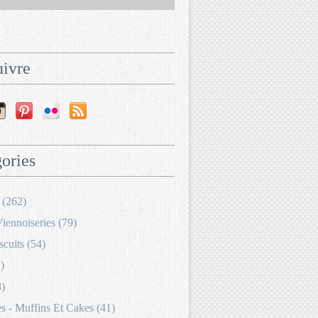
ivre
ories
 (262)
Viennoiseries (79)
scuits (54)
)
8)
 - Muffins Et Cakes (41)