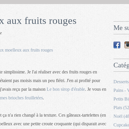
 aux fruits rouges
Me su
e
Catég
 simplissime. Je l'ai réaliser avec des fruits rouges en
'étaient pas moisis mais un peu flétri. J'en ai profité pour
Desserts
 j'avais reçu par la maison
Le bon sirop d'érable
. Je vous en
Pains - 
mes brioches feuilletées
.
Petits Bi
Plats (52
t ça n'a rien changé à la texture. Ces gâteaux-tartelettes (en
Noël (4
oelleux avec une petite croute croquante (qui disparait avec
Cupcakes