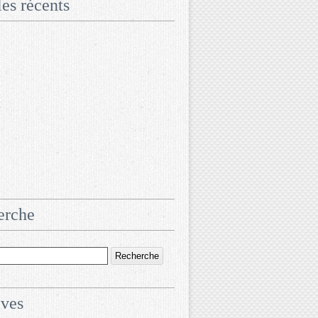
les récents
erche
ives