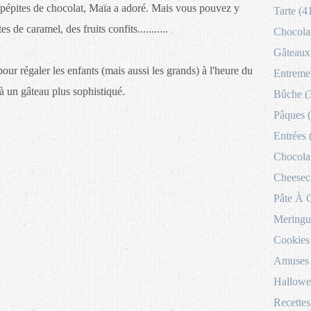
x pépites de chocolat, Maïa a adoré. Mais vous pouvez y
Tarte (4
s de caramel, des fruits confits...........
Chocolat
Gâteaux 
pour régaler les enfants (mais aussi les grands) à l'heure du
Entremet
 à un gâteau plus sophistiqué.
Bûche (
Pâques 
Entrées 
Chocolat
Cheesec
Pâte À 
Meringu
Cookies
Amuses 
Hallowe
Recettes