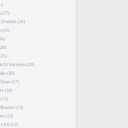
1)
 (37)
D'enfant (36)
 (35)
34)
(28)
(21)
s Et Sucreries (20)
ake (20)
Choux (17)
es (16)
 (15)
Bouche (13)
en (13)
 Ch'ti (12)