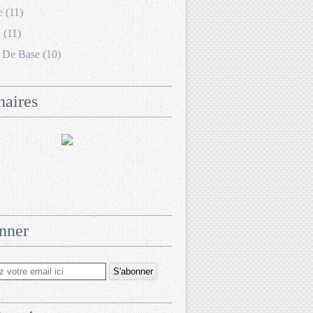
e (11)
 (11)
 De Base (10)
naires
nner