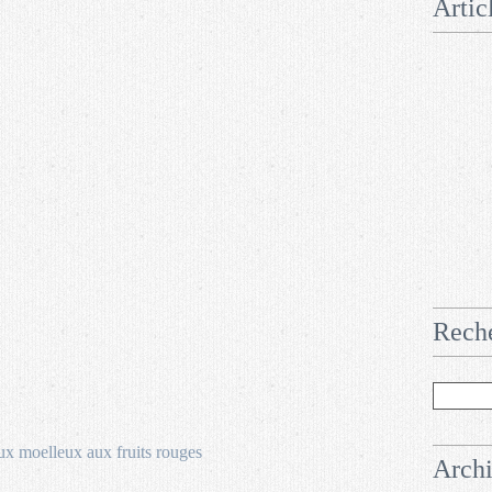
Artic
Rech
Arch