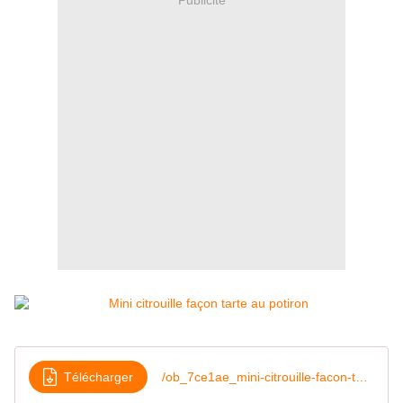
Télécharger
/ob_7ce1ae_mini-citrouille-facon-tarte-au-potiro