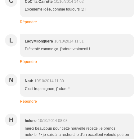
C
CoC' la Cairotte
10/10/2014 14:02
Excellente idée, comme toujours :D !
Répondre
L
LadyMilonguera
10/10/2014 11:31
Présenté comme ça, j'adore vraiment! !
Répondre
N
Nath
10/10/2014 11:30
C'est trop mignon, j'adore!!
Répondre
H
helene
10/10/2014 08:08
merci beaucoup pour cette nouvelle recette ,je prends
note<br /> je suis à la recherche d'un excellent velouté potiron