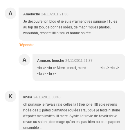
A
Ameloche
24/11/2011 21:36
Je découvre ton blog et je suis vraiment très surprise ! Tu es
au top du top, de bonnes idées, de magnifiques photos,
waouhhh, respect !!!! bisou et bonne soirée.
Répondre
A
Amuses bouche
24/11/2011 21:37
<br /> <br /> Merci, merci, merci................<br /> <br />
<br /> <br />
K
khala
24/11/2011 08:48
oh punaise je l'avais raté celles là ! trop jolie !!!!! et je retiens
l'idée des 2 pâtes d'amande roulées ! faut que je teste histoire
d'épater mes invités !!!! merci Sylvie ! et ravie de t'avoir<br />
revue au salon , dommage qu'on est pas bien pu plus papoter
ensemble ...