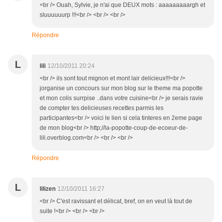
<br /> Ouah, Sylvie, je n'ai que DEUX mots : aaaaaaaaargh et
sluuuuuurp !!!<br /> <br /> <br />
Répondre
L
lili
12/10/2011 20:24
<br /> ils sont tout mignon et mont lair delicieux!!!<br />
jorganise un concours sur mon blog sur le theme ma popotte
et mon colis surrpise ..dans votre cuisine<br /> je serais ravie
de compter tes delicieuses recettes parmis les
participantes<br /> voici le lien si cela tinteres en 2eme page
de mon blog<br /> http;//la-popotte-coup-de-ecoeur-de-
lili.overblog.com<br /> <br /> <br />
Répondre
L
lilizen
12/10/2011 16:27
<br /> C'est ravissant et délicat, bref, on en veut là tout de
suite !<br /> <br /> <br />