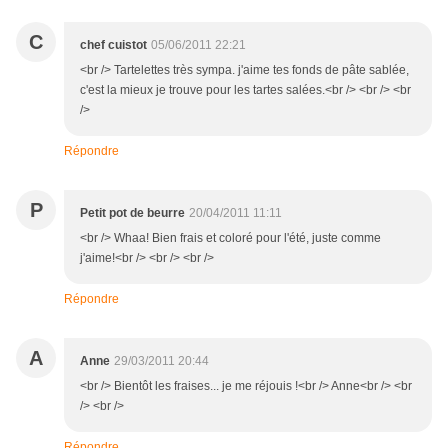
C
chef cuistot
05/06/2011 22:21
<br /> Tartelettes très sympa. j'aime tes fonds de pâte sablée,
c'est la mieux je trouve pour les tartes salées.<br /> <br /> <br
/>
Répondre
P
Petit pot de beurre
20/04/2011 11:11
<br /> Whaa! Bien frais et coloré pour l'été, juste comme
j'aime!<br /> <br /> <br />
Répondre
A
Anne
29/03/2011 20:44
<br /> Bientôt les fraises... je me réjouis !<br /> Anne<br /> <br
/> <br />
Répondre