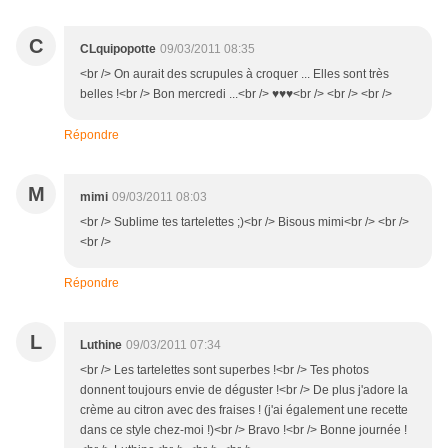
C
CLquipopotte
09/03/2011 08:35
<br /> On aurait des scrupules à croquer ... Elles sont très
belles !<br /> Bon mercredi ...<br /> ♥♥♥<br /> <br /> <br />
Répondre
M
mimi
09/03/2011 08:03
<br /> Sublime tes tartelettes ;)<br /> Bisous mimi<br /> <br />
<br />
Répondre
L
Luthine
09/03/2011 07:34
<br /> Les tartelettes sont superbes !<br /> Tes photos
donnent toujours envie de déguster !<br /> De plus j'adore la
crème au citron avec des fraises ! (j'ai également une recette
dans ce style chez-moi !)<br /> Bravo !<br /> Bonne journée !