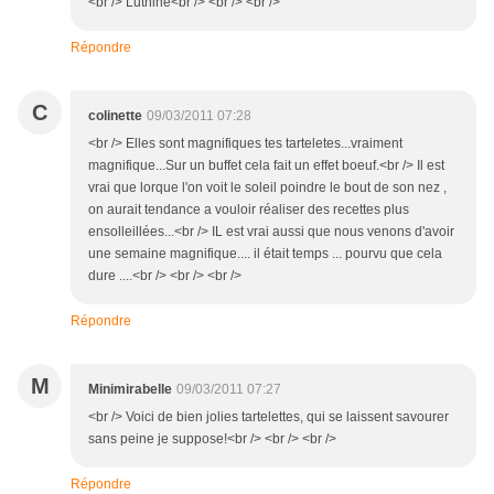
<br /> Luthine<br /> <br /> <br />
Répondre
C
colinette
09/03/2011 07:28
<br /> Elles sont magnifiques tes tarteletes...vraiment
magnifique...Sur un buffet cela fait un effet boeuf.<br /> Il est
vrai que lorque l'on voit le soleil poindre le bout de son nez ,
on aurait tendance a vouloir réaliser des recettes plus
ensolleillées...<br /> IL est vrai aussi que nous venons d'avoir
une semaine magnifique.... il était temps ... pourvu que cela
dure ....<br /> <br /> <br />
Répondre
M
Minimirabelle
09/03/2011 07:27
<br /> Voici de bien jolies tartelettes, qui se laissent savourer
sans peine je suppose!<br /> <br /> <br />
Répondre