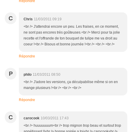
Répondre
C
Chris
11/03/2011 09:19
<br /> J'attendrai encore un peu. Les fraises, en ce moment,
ne sont pas encores très goûteuses.<br /> Merci pour ta jolie
recette et l'offrande de ton bouquet de tulipe me va droit au
coeur !<br /> Bisous et bonne journée !<br /> <br /> <br />
Répondre
P
philo
11/03/2011 08:50
<br /> J'adore les versions, ça déculpabilise même si on en
mange plusieurs !<br /> <br /> <br />
Répondre
C
carocook
10/03/2011 17:43
<br /> huuuuuuum<br /> trop mignon trop beau et surtout trop
appétissant !!<br /> bonne soirée a toi<br /> carocook<br />