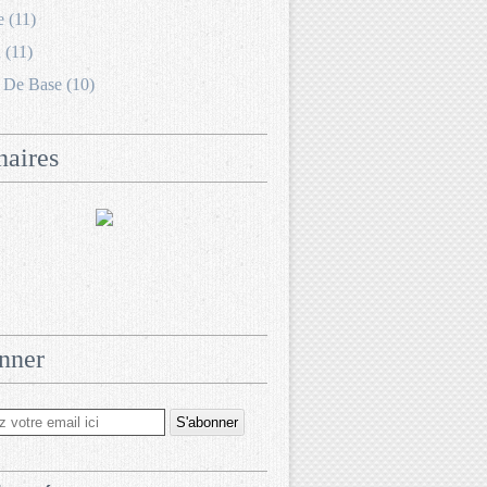
e (11)
 (11)
 De Base (10)
naires
nner