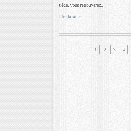
tiède, vous retrouverez...
Lire la suite
…
1
2
3
4