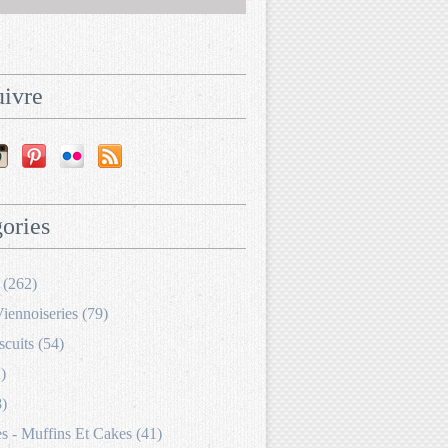
ivre
ories
 (262)
Viennoiseries (79)
scuits (54)
)
8)
 - Muffins Et Cakes (41)