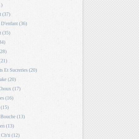
1)
 (37)
D'enfant (36)
 (35)
34)
(28)
(21)
s Et Sucreries (20)
ake (20)
Choux (17)
es (16)
 (15)
Bouche (13)
en (13)
 Ch'ti (12)