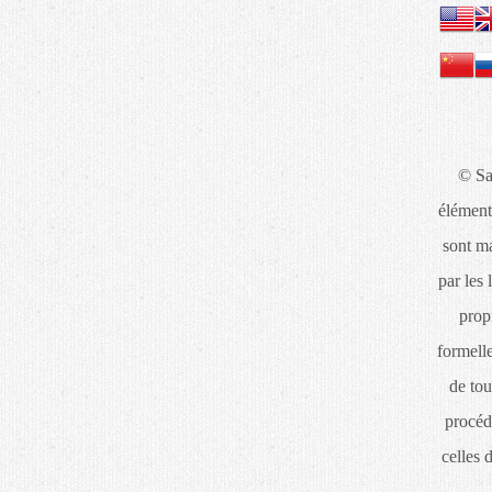
© Sa
élément
sont ma
par les 
propr
formelle
de tou
procéd
celles 