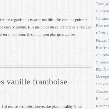
Tarte (4
Chocolat
Gâteaux 
re, en regardant la tv avec ma fille, elle voit une pub sur
Entremet
e chez Magnum. Elle me dit de lui en prendre si je fais des
Bûche (
ui en ai fait. Bon, ils sont un peu plus gros que les
Pâques 
Entrées 
Chocolat
Cheesec
Pâte À 
Meringu
es vanille framboise
Cookies
Amuses 
Hallowe
Recettes
J’ai réalisé ces petits cheesecake plutôt healthy (si on