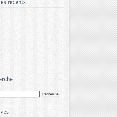
les récents
erche
ives