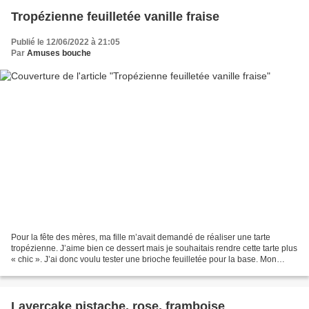
Tropézienne feuilletée vanille fraise
Publié le 12/06/2022 à 21:05
Par
Amuses bouche
Pour la fête des mères, ma fille m’avait demandé de réaliser une tarte
tropézienne. J’aime bien ce dessert mais je souhaitais rendre cette tarte plus
« chic ». J’ai donc voulu tester une brioche feuilletée pour la base. Mon
premier test, je l’ai réalisé...
Layercake pistache, rose, framboise