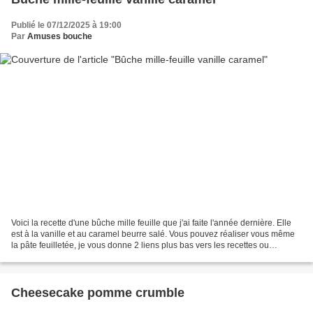
Publié le 07/12/2025 à 19:00
Par
Amuses bouche
Voici la recette d'une bûche mille feuille que j'ai faite l'année dernière. Elle
est à la vanille et au caramel beurre salé. Vous pouvez réaliser vous même
la pâte feuilletée, je vous donne 2 liens plus bas vers les recettes ou
l'acheter. Par contre je...
Cheesecake pomme crumble