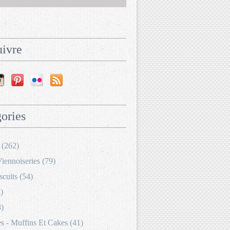
ivre
ories
 (262)
Viennoiseries (79)
scuits (54)
)
8)
 - Muffins Et Cakes (41)