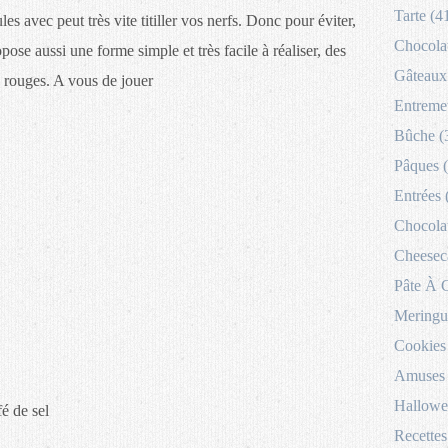
Tarte (4
es avec peut très vite titiller vos nerfs. Donc pour éviter,
Chocolat
pose aussi une forme simple et très facile à réaliser, des
Gâteaux 
s rouges. A vous de jouer
Entremet
Bûche (
Pâques 
Entrées 
Chocolat
Cheesec
Pâte À 
Meringu
Cookies
Amuses 
Hallowe
fé de sel
Recettes