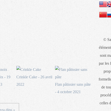
© Sa
élément
sont ma
par les 
propr
ix - 19
Crinkle Cake - 26 avril
formelle
23
2022
Flan pâtissier sans pâte
de tou
- 4 octobre 2021
procéd
celles 
zza dips »