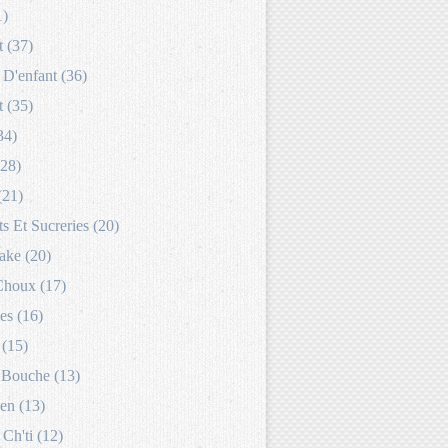
1)
 (37)
D'enfant (36)
 (35)
34)
(28)
(21)
s Et Sucreries (20)
ake (20)
Choux (17)
es (16)
 (15)
Bouche (13)
en (13)
 Ch'ti (12)