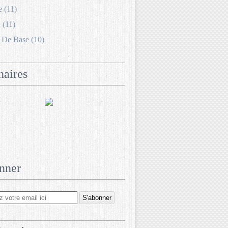
e (11)
 (11)
 De Base (10)
naires
nner