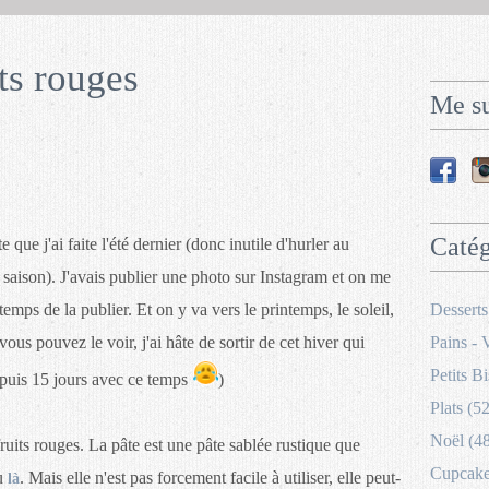
ts rouges
Me su
Catég
que j'ai faite l'été dernier (donc inutile d'hurler au
rs saison). J'avais publier une photo sur Instagram et on me
temps de la publier. Et on y va vers le printemps, le soleil,
Desserts
vous pouvez le voir, j'ai hâte de sortir de cet hiver qui
Pains - 
Petits Bi
puis 15 jours avec ce temps
)
Plats (52
Noël (4
fruits rouges. La pâte est une pâte sablée rustique que
Cupcakes
u
. Mais elle n'est pas forcement facile à utiliser, elle peut-
là