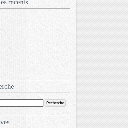
les récents
erche
ives