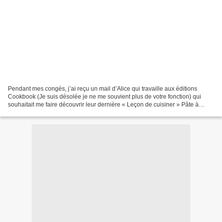
Pendant mes congés, j’ai reçu un mail d’Alice qui travaille aux éditions
Cookbook (Je suis désolée je ne me souvient plus de votre fonction) qui
souhaitait me faire découvrir leur dernière « Leçon de cuisiner » Pâte à
choux. Elle me l’a très gentiment...