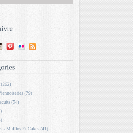
ivre
ories
 (262)
Viennoiseries (79)
scuits (54)
)
8)
 - Muffins Et Cakes (41)