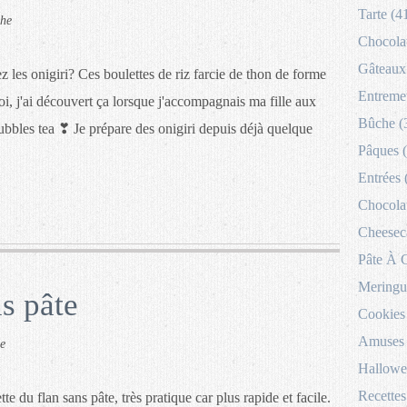
Tarte (4
che
Chocolat
Gâteaux 
 les onigiri? Ces boulettes de riz farcie de thon de forme
Entremet
oi, j'ai découvert ça lorsque j'accompagnais ma fille aux
Bûche (
ubbles tea ❣ Je prépare des onigiri depuis déjà quelque
Pâques 
Entrées 
Chocolat
Cheesec
Pâte À 
Meringu
ns pâte
Cookies
Amuses 
e
Hallowe
Recettes
tte du flan sans pâte, très pratique car plus rapide et facile.