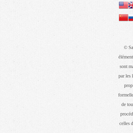
© Sa
élément
sont ma
par les 
propr
formelle
de tou
procéd
celles 