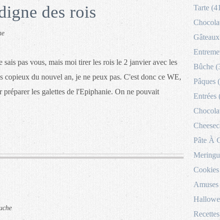
digne des rois
Tarte (4
Chocolat
he
Gâteaux 
Entremet
e sais pas vous, mais moi tirer les rois le 2 janvier avec les
Bûche (
s copieux du nouvel an, je ne peux pas. C'est donc ce WE,
Pâques 
 préparer les galettes de l'Epiphanie. On ne pouvait
Entrées 
Chocolat
Cheesec
Pâte À 
Meringu
Cookies
Amuses 
Hallowe
uche
Recettes