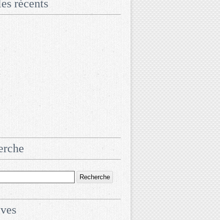
les récents
erche
ives