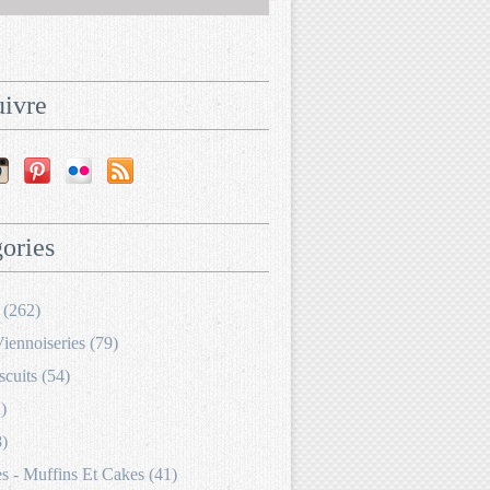
ivre
ories
 (262)
Viennoiseries (79)
scuits (54)
)
8)
 - Muffins Et Cakes (41)