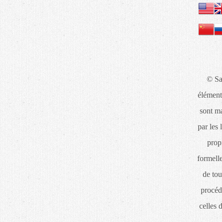
© Sa
élément
sont ma
par les 
propr
formelle
de tou
procéd
celles 