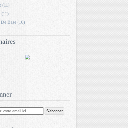
e (11)
 (11)
 De Base (10)
naires
nner