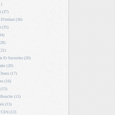
1)
 (37)
D'enfant (36)
 (35)
34)
(28)
(21)
s Et Sucreries (20)
ake (20)
Choux (17)
es (16)
 (15)
Bouche (13)
en (13)
 Ch'ti (12)