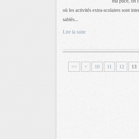
ma puce, on o
où les activités extra-scolaires sont in
sablés...
Lire la suite
…
<<
<
10
11
12
13