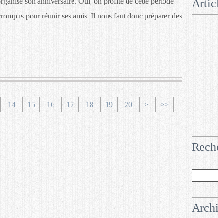
rganise son anniversaire. Oui, on profite de cette période
Artic
terrompus pour réunir ses amis. Il nous faut donc préparer des
14
15
16
17
18
19
20
>
>>
Rech
Arch