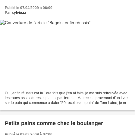
Publié le 07/04/2009 à 06:00
Par
sylvieaa
Oui, enfin réussis car la 1ere fois que j'en ai faits, je me suis retrouvée avec
les roues assez dures et plates, pas terrible. Ma recette provenant d'un livre
sur le pain qui commence à dater "50 recettes de pain" de Tom Laine, je me
suis demandé si...
Petits pains comme chez le boulanger
Publié le 03/03/2009 à 07:00