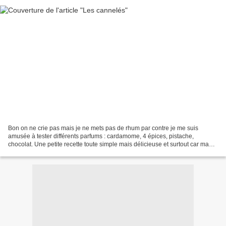
Bon on ne crie pas mais je ne mets pas de rhum par contre je me suis
amusée à tester différents parfums : cardamome, 4 épices, pistache,
chocolat. Une petite recette toute simple mais délicieuse et surtout car ma
petite sœur va en avoir besoin, pour toi...