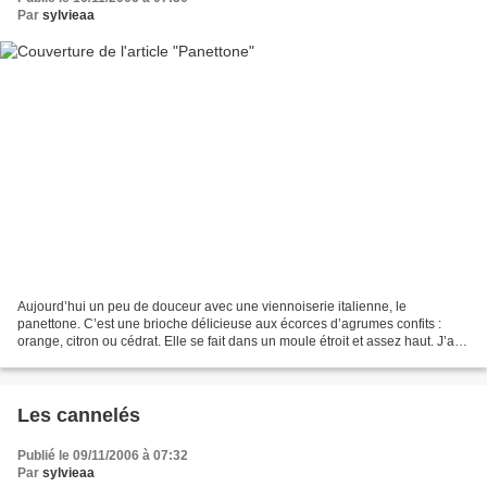
Par
sylvieaa
Aujourd’hui un peu de douceur avec une viennoiserie italienne, le
panettone. C’est une brioche délicieuse aux écorces d’agrumes confits :
orange, citron ou cédrat. Elle se fait dans un moule étroit et assez haut. J’ai
donc utilisé mon nouveau moule Demarle...
Les cannelés
Publié le 09/11/2006 à 07:32
Par
sylvieaa