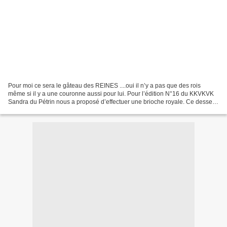
Pour moi ce sera le gâteau des REINES ....oui il n’y a pas que des rois
même si il y a une couronne aussi pour lui. Pour l’édition N°16 du KKVKVK
Sandra du Pétrin nous a proposé d’effectuer une brioche royale. Ce dessert
d’épiphanie ne se fait pas par...