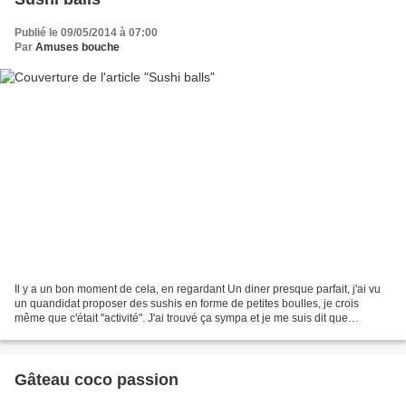
Publié le 09/05/2014 à 07:00
Par
Amuses bouche
Il y a un bon moment de cela, en regardant Un diner presque parfait, j'ai vu
un quandidat proposer des sushis en forme de petites boulles, je crois
même que c'était "activité". J'ai trouvé ça sympa et je me suis dit que
j'essaerai un jour. J'avais un...
Gâteau coco passion