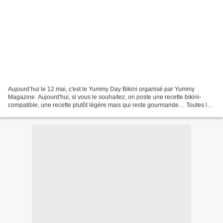
Aujourd’hui le 12 mai, c'est le Yummy Day Bikini organisé par Yummy
Magazine. Aujourd'hui, si vous le souhaitez, on poste une recette bikini-
compatible, une recette plutôt légère mais qui reste gourmande… Toutes les
recettes seront présentées dans un...