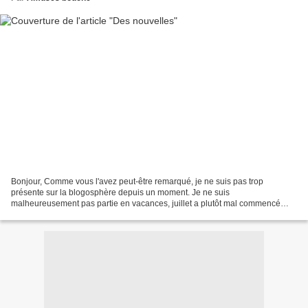
Bonjour, Comme vous l'avez peut-être remarqué, je ne suis pas trop
présente sur la blogosphère depuis un moment. Je ne suis
malheureusement pas partie en vacances, juillet a plutôt mal commencé
pour moi. Je suis rentrée en urgence à l'hôpital le 4, j'ai...