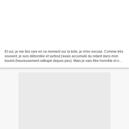
Et oui, je me fais rare en ce moment sur la toile, je m'en excuse. Comme très
souvent, je suis débordée et surtout j'avais accumulé du retard dans mon
boulot (heureusement rattrapé depuis peu). Mais je vais être honnête et ne
pas tout mettre sur le dos...