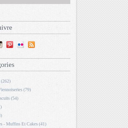
ivre
ories
 (262)
Viennoiseries (79)
scuits (54)
)
8)
 - Muffins Et Cakes (41)