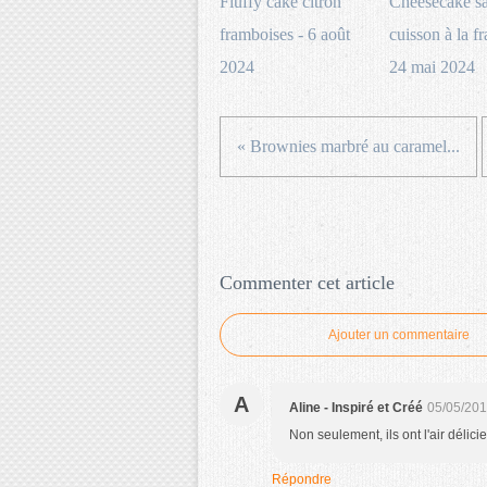
Fluffy cake citron
Cheesecake s
framboises - 6 août
cuisson à la f
2024
24 mai 2024
« Brownies marbré au caramel...
Commenter cet article
Ajouter un commentaire
A
Aline - Inspiré et Créé
05/05/201
Non seulement, ils ont l'air délici
Répondre