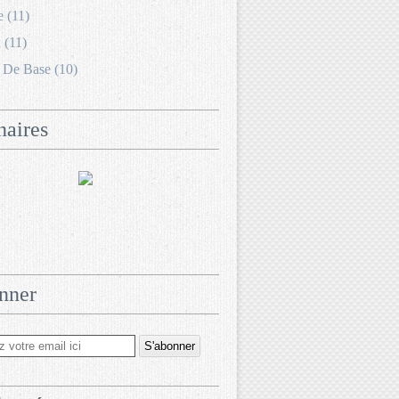
e (11)
 (11)
 De Base (10)
naires
nner