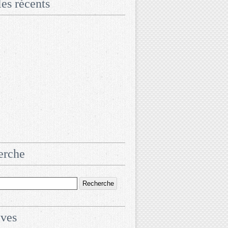
les récents
erche
ives