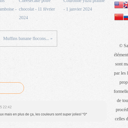
ans
Cheesecake poire
Couronne yuzu praliné
ramboise -
chocolat - 11 février
- 1 janvier 2024
2024
Muffins banane flocons... »
© Sa
élément
sont ma
par les 
propr
formelle
de tou
5 22:42
procéd
eux mais en plus de ça, les couleurs sont super jolies! *0*
celles 