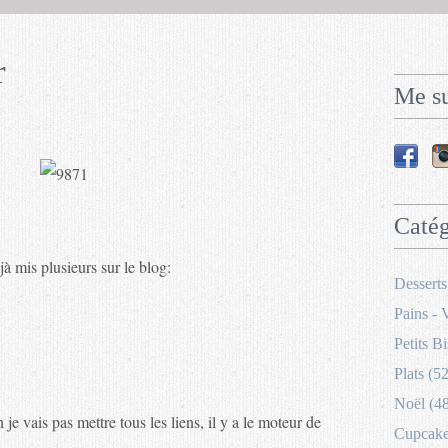
r
Me su
Catég
éjà mis plusieurs sur le blog:
Desserts
Pains - 
Petits Bi
Plats (52
Noël (4
vais pas mettre tous les liens, il y a le moteur de
Cupcakes