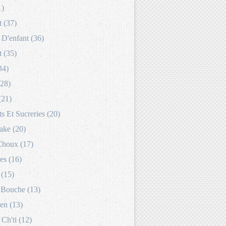
1)
 (37)
D'enfant (36)
 (35)
34)
(28)
(21)
s Et Sucreries (20)
ake (20)
Choux (17)
es (16)
 (15)
Bouche (13)
en (13)
 Ch'ti (12)