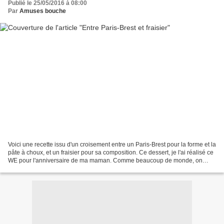
Publié le 25/05/2016 à 08:00
Par
Amuses bouche
Voici une recette issu d'un croisement entre un Paris-Brest pour la forme et la
pâte à choux, et un fraisier pour sa composition. Ce dessert, je l'ai réalisé ce
WE pour l'anniversaire de ma maman. Comme beaucoup de monde, on
aime le fraisier mais ce gâteau...