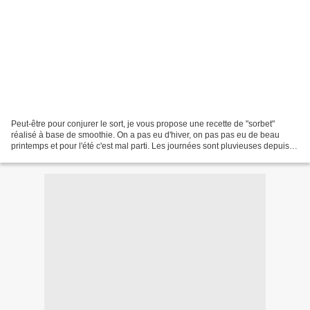
Peut-être pour conjurer le sort, je vous propose une recette de "sorbet"
réalisé à base de smoothie. On a pas eu d'hiver, on pas pas eu de beau
printemps et pour l'été c'est mal parti. Les journées sont pluvieuses depuis
un moment mais de temps en temps,...