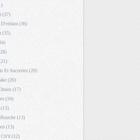
1)
 (37)
D'enfant (36)
 (35)
34)
(28)
(21)
s Et Sucreries (20)
ake (20)
Choux (17)
es (16)
 (15)
Bouche (13)
en (13)
 Ch'ti (12)