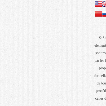
© Sa
élément
sont ma
par les 
propr
formelle
de tou
procéd
celles 