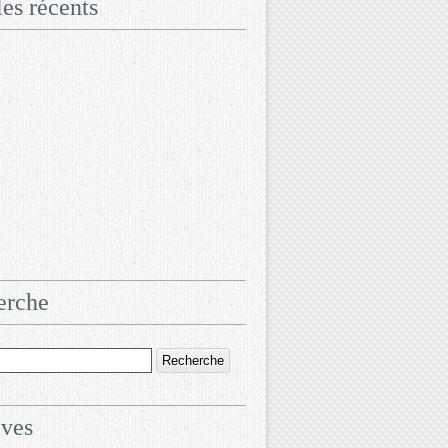
les récents
erche
ives