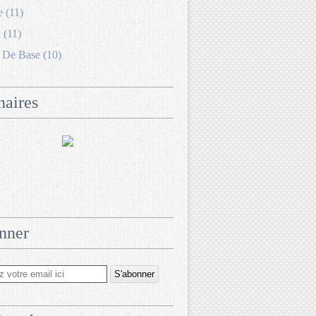
e (11)
 (11)
 De Base (10)
naires
nner