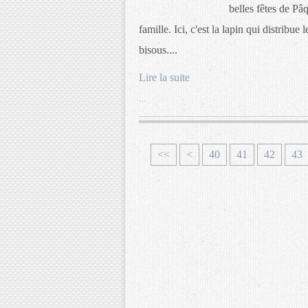
belles fêtes de P
famille. Ici, c'est la lapin qui distribue
bisous....
Lire la suite
…
1
2
3
<<
<
40
41
42
43
0
0
0