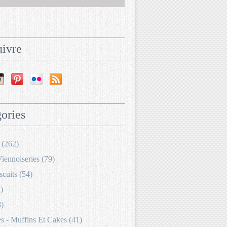
ivre
ories
 (262)
Viennoiseries (79)
scuits (54)
)
8)
 - Muffins Et Cakes (41)