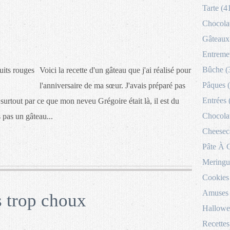
Tarte (4
Chocolat
Gâteaux 
Entremet
Bûche (
Voici la recette d'un gâteau que j'ai réalisé pour
Pâques 
l'anniversaire de ma sœur. J'avais préparé pas
Entrées 
urtout par ce que mon neveu Grégoire était là, il est du
Chocolat
s pas un gâteau...
Cheesec
Pâte À 
Meringu
Cookies
Amuses 
s trop choux
Hallowe
Recettes