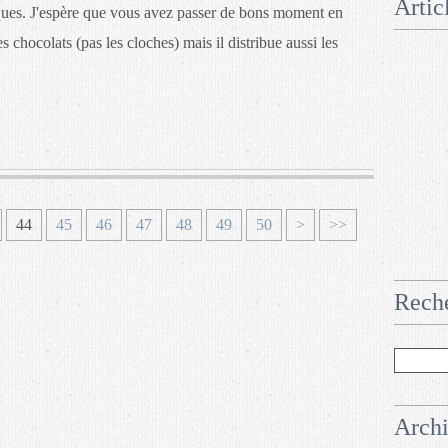
Artic
âques. J'espère que vous avez passer de bons moment en
 les chocolats (pas les cloches) mais il distribue aussi les
6
7
8
9
1
44
45
46
47
48
49
50
>
>>
0
0
0
0
0
0
Rech
Arch