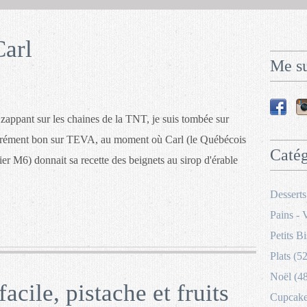
Carl
Me su
appant sur les chaines de la TNT, je suis tombée sur
crément bon sur TEVA, au moment où Carl (le Québécois
Catég
ier M6) donnait sa recette des beignets au sirop d'érable
Desserts
Pains - 
Petits Bi
Plats (52
Noël (4
acile, pistache et fruits
Cupcakes