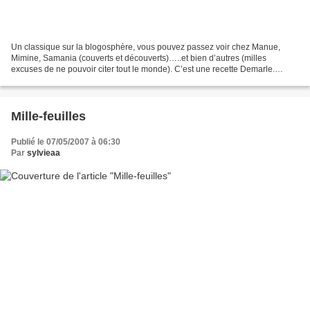
Un classique sur la blogosphère, vous pouvez passez voir chez Manue,
Mimine, Samania (couverts et découverts)…..et bien d’autres (milles
excuses de ne pouvoir citer tout le monde). C’est une recette Demarle.
Délicieux, facile, vous pouvez le laisser tel...
Mille-feuilles
Publié le 07/05/2007 à 06:30
Par
sylvieaa