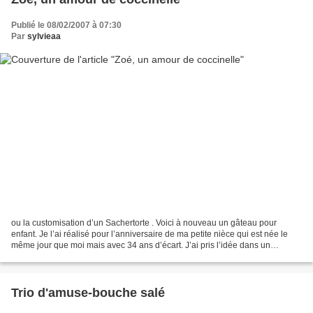
Publié le 08/02/2007 à 07:30
Par
sylvieaa
ou la customisation d’un Sachertorte . Voici à nouveau un gâteau pour
enfant. Je l’ai réalisé pour l’anniversaire de ma petite nièce qui est née le
même jour que moi mais avec 34 ans d’écart. J’ai pris l’idée dans un
adorable petit livre « 30 Gâteaux...
Trio d'amuse-bouche salé