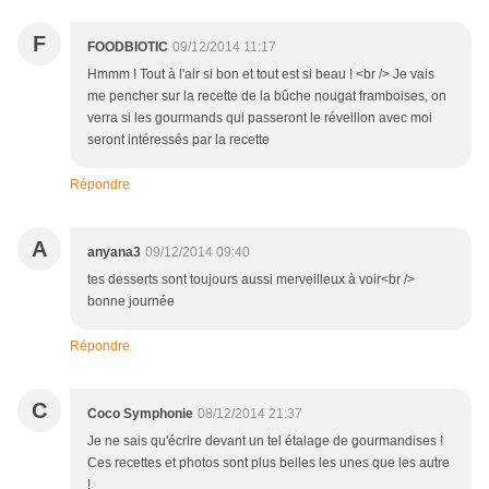
F
FOODBIOTIC
09/12/2014 11:17
Hmmm ! Tout à l'air si bon et tout est si beau ! <br /> Je vais
me pencher sur la recette de la bûche nougat framboises, on
verra si les gourmands qui passeront le réveillon avec moi
seront intéressés par la recette
Répondre
A
anyana3
09/12/2014 09:40
tes desserts sont toujours aussi merveilleux à voir<br />
bonne journée
Répondre
C
Coco Symphonie
08/12/2014 21:37
Je ne sais qu'écrire devant un tel étalage de gourmandises !
Ces recettes et photos sont plus belles les unes que les autre
!