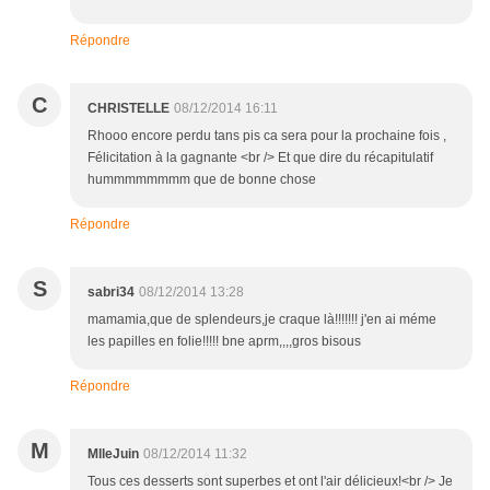
Répondre
C
CHRISTELLE
08/12/2014 16:11
Rhooo encore perdu tans pis ca sera pour la prochaine fois ,
Félicitation à la gagnante <br /> Et que dire du récapitulatif
hummmmmmmm que de bonne chose
Répondre
S
sabri34
08/12/2014 13:28
mamamia,que de splendeurs,je craque là!!!!!!! j'en ai méme
les papilles en folie!!!!! bne aprm,,,,gros bisous
Répondre
M
MlleJuin
08/12/2014 11:32
Tous ces desserts sont superbes et ont l'air délicieux!<br /> Je