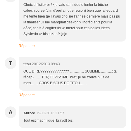
Choix difficile<br /> je vais sans doute tenter la bûche
café/chicorée (clin d'oeil à notre région) bien que la léopard
me tente bien (je l'avais choisie l'année dernière mais pas pu
la finaliser , il me manquait des<br /> ingrédients pour la
déco)<br /> à cogiter<br /> merci pour ces belles idées
Sylvie<br /> bises<br /> jojo
Répondre
T
titou
20/12/2013 09:43
QUE DIRE?????????????? ................ SUBLIME.............( ta
récap)........ TOP, TOPISSIME, bref, je ne trouve plus de
mots........ GROS BISOUS DE TITOU........
Répondre
A
Aurore
19/12/2013 21:57
Tout est magnifique! bravo!! biz.